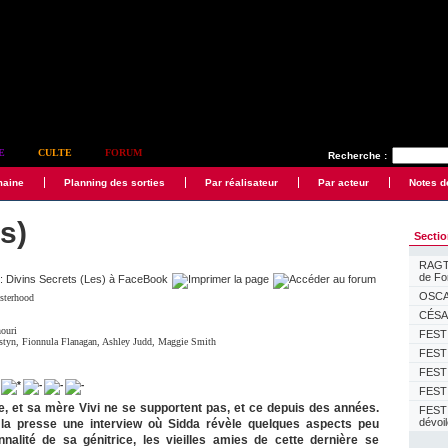
E
CULTE
FORUM
Recherche :
maine
Planning des sorties
Par réalisateur
Par acteur
Notes d
s)
Secti
RAGTI
de F
OSCAR
isterhood
CÉSAR
houri
FESTI
styn
,
Fionnula Flanagan
,
Ashley Judd
,
Maggie Smith
FESTI
FESTI
FESTI
e, et sa mère Vivi ne se supportent pas, et ce depuis des années.
FEST
dévoi
 la presse une interview où Sidda révèle quelques aspects peu
nnalité de sa génitrice, les vieilles amies de cette dernière se