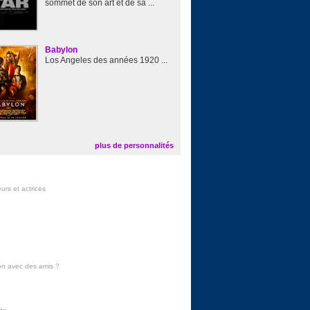
sommet de son art et de sa ...
Babylon
Los Angeles des années 1920 ...
plus de personnalités
urs et actrices
on avec des amis
?