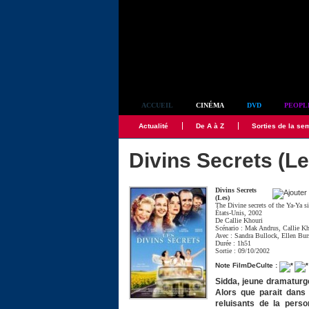
Simplement culte
ACCUEIL
CINÉMA
DVD
PEOPL
Actualité
De A à Z
Sorties de la se
Divins Secrets (Le
Divins Secrets
(Les)
The Divine secrets of the Ya-Ya s
États-Unis, 2002
De
Callie Khouri
Scénario :
Mak Andrus
,
Callie K
Avec :
Sandra Bullock
,
Ellen Bur
Durée : 1h51
Sortie : 09/10/2002
Note FilmDeCulte :
Sidda, jeune dramaturg
Alors que parait dans
reluisants de la perso