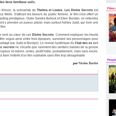
des liens familiaux usés.
Films 
ie Khouri, la scénariste de
Thelma et Louise
,
Les Divins Secrets
est
 Wells. S'attirant les faveurs du public féminin, le film s'est offert un
casting prestigieux. Outre Sandra Bullock et Ellen Burstyn, on retiendra
 y prendre un joyeux plaisir, mais surtout Ashley Judd, qui livre une
film.
ille sont au cœur de ces
Divins Secrets
. Comment expliquer les heurts
film vogue ainsi entre trois époques, survolant ses personnages pour
 partagé par Judd et Burstyn). Le revival hystérique du
Club des ex
tant
ns secrets
ne s'écarte que rarement des sentiers balisés de la grosse
upeux et mièvre, certes, plutôt futile, probablement, mais sans excès.
à faire l'intérêt d'un film oubliable sans être trop désagréable.
Peopl
par
Nicolas Bardot