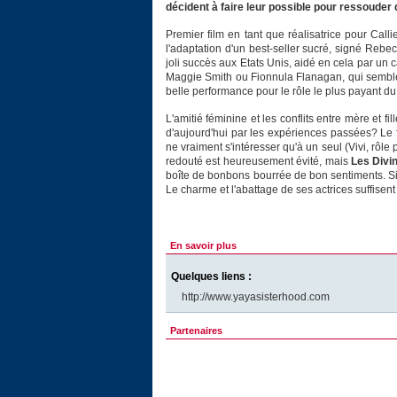
décident à faire leur possible pour ressouder 
Premier film en tant que réalisatrice pour Call
l'adaptation d'un best-seller sucré, signé Rebecca
joli succès aux Etats Unis, aidé en cela par un 
Maggie Smith ou Fionnula Flanagan, qui semblent
belle performance pour le rôle le plus payant du 
L'amitié féminine et les conflits entre mère et f
d'aujourd'hui par les expériences passées? Le 
ne vraiment s'intéresser qu'à un seul (Vivi, rôle
redouté est heureusement évité, mais
Les Divi
boîte de bonbons bourrée de bon sentiments. Sir
Le charme et l'abattage de ses actrices suffisent 
En savoir plus
Quelques liens :
http://www.yayasisterhood.com
Partenaires