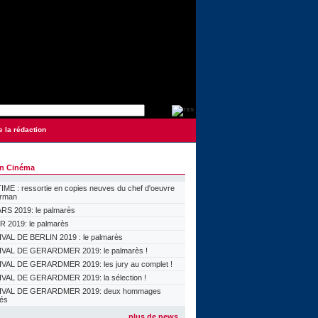
e la rédaction
on Cinéma
ME : ressortie en copies neuves du chef d'oeuvre
orman
S 2019: le palmarès
 2019: le palmarès
VAL DE BERLIN 2019 : le palmarès
VAL DE GERARDMER 2019: le palmarès !
VAL DE GERARDMER 2019: les jury au complet !
VAL DE GERARDMER 2019: la sélection !
IVAL DE GERARDMER 2019: deux hommages
lés
plus de news