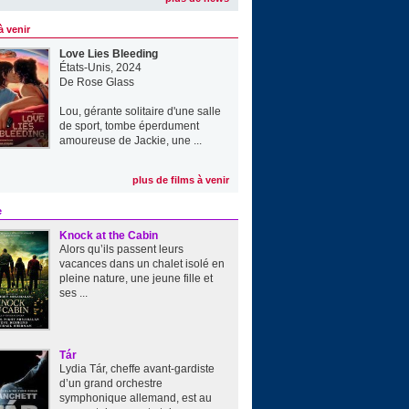
à venir
Love Lies Bleeding
États-Unis, 2024
De
Rose Glass
Lou, gérante solitaire d'une salle
de sport, tombe éperdument
amoureuse de Jackie, une ...
plus de films à venir
e
Knock at the Cabin
Alors qu’ils passent leurs
vacances dans un chalet isolé en
pleine nature, une jeune fille et
ses ...
Tár
Lydia Tár, cheffe avant-gardiste
d’un grand orchestre
symphonique allemand, est au