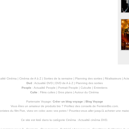
alité Cinéma
|
Cinéma de A à Z
|
Sorties de la semaine
|
Planning des sorties
|
Réalisateurs
|
Acte
Dvd
:
Actualité DVD
|
DVD de A à Z
|
Planning des sorties
People
:
Actualité People
|
Portrait People
|
Culculte
|
Entretiens
Culte
:
Films cultes
|
Gros plans
|
Autour du Cinéma
Partenaire Voyage:
Créer un blog voyage
|
Blog Voyage
Vous êtes un amateur de produits
bio
? Profitez des conseils de FemininBio.com.
istes du film Five, vivez en coloc avec vos potes ! Pourriez-vous aller jusqu'à
acheter une mais
Ce site est listé dans la catégorie
Cinéma
:
Actualité cinéma DVD
.