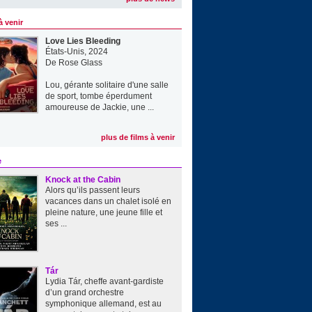
à venir
Love Lies Bleeding
États-Unis, 2024
De
Rose Glass
Lou, gérante solitaire d'une salle
de sport, tombe éperdument
amoureuse de Jackie, une ...
plus de films à venir
e
Knock at the Cabin
Alors qu’ils passent leurs
vacances dans un chalet isolé en
pleine nature, une jeune fille et
ses ...
Tár
Lydia Tár, cheffe avant-gardiste
d’un grand orchestre
symphonique allemand, est au