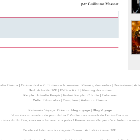
par
Guillaume Massart
alité Cinéma
|
Cinéma de A à Z
|
Sorties de la semaine
|
Planning des sorties
|
Réalisateurs
|
Acte
Dvd
:
Actualité DVD
|
DVD de A à Z
|
Planning des sorties
People
:
Actualité People
|
Portrait People
|
Culculte
|
Entretiens
Culte
:
Films cultes
|
Gros plans
|
Autour du Cinéma
Partenaire Voyage:
Créer un blog voyage
|
Blog Voyage
Vous êtes un amateur de produits
bio
? Profitez des conseils de FemininBio.com.
istes du film Five, vivez en coloc avec vos potes ! Pourriez-vous aller jusqu'à
acheter une mais
Ce site est listé dans la catégorie
Cinéma
:
Actualité cinéma DVD
.