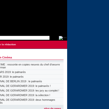
e la rédaction
on Cinéma
ME : ressortie en copies neuves du chef d'oeuvre
orman
S 2019: le palmarès
 2019: le palmarès
VAL DE BERLIN 2019 : le palmarès
VAL DE GERARDMER 2019: le palmarès !
VAL DE GERARDMER 2019: les jury au complet !
VAL DE GERARDMER 2019: la sélection !
IVAL DE GERARDMER 2019: deux hommages
lés
plus de news