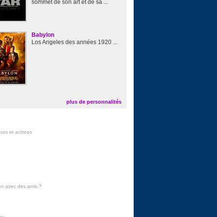
sommet de son art et de sa ...
Babylon
Los Angeles des années 1920 ...
plus de personnalités
urs et actrices
on avec des amis
?