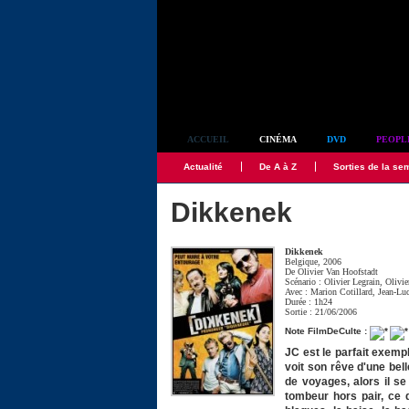
Simplement culte
ACCUEIL
CINÉMA
DVD
PEOPL
Actualité
De A à Z
Sorties de la se
Dikkenek
Dikkenek
Belgique, 2006
De
Olivier Van Hoofstadt
Scénario :
Olivier Legrain
,
Olivie
Avec :
Marion Cotillard
,
Jean-Lu
Durée : 1h24
Sortie : 21/06/2006
Note FilmDeCulte :
JC est le parfait exempl
voit son rêve d'une bell
de voyages, alors il s
tombeur hors pair, ce 