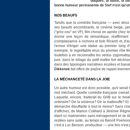
blagues, la baise, la b
bonne humeur permanente de Stef n'est qu'une
NOS BEAUFS
Tandis que la comédie française — avec deux 
ses beaufs encombrants, le cinéma belge, jama
("
gros cou
" en VF), film choral en apnée chez l
donne une leçon de sémantique, réaffirmant l'
(complaisance à nichons et bob Ricard) et, d'au
l'erreur d'ériger une statue au premier long d
exemple, le regrettable virus du premier rôle fé
toutefois à en reconnaître les vertus zygomatiqu
jure, dans le sillage du petit maître fort décli
dans des typologies narratives éculées et banal
Dikkenek
fait office de piqûre de rappel bienve
LA MÉCHANCETÉ DANS LA JOIE
Un autre humour est donc possible, qu'il serait t
mot méchant. Quelle comédie française oserait f
Laquelle, encore, traiterait du GHB sur le mo
ordinaire? De la violence? De la malbouffe? Et t
démarche étouffante à tout le moins? Sans crai
d'affiches, de Marion Cotillard à Jérémie Régn
étant ici malmenées sans ménagement et se lâc
restées sans suite, au temps où Benoît Poelvoorde
c'est à Luc Besson, producteur — une fois n'est 