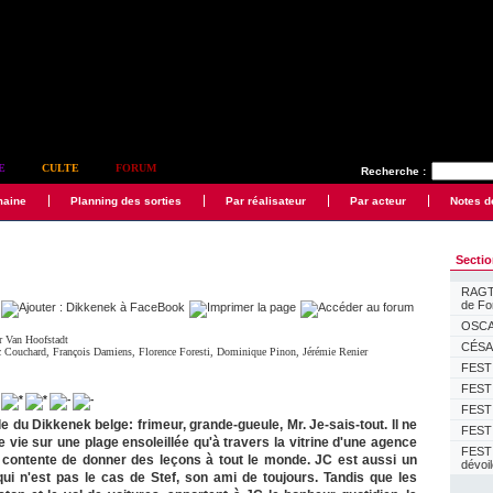
E
CULTE
FORUM
Recherche :
maine
Planning des sorties
Par réalisateur
Par acteur
Notes d
Secti
RAGTI
de F
OSCAR
r Van Hoofstadt
CÉSAR
c Couchard
,
François Damiens
,
Florence Foresti
,
Dominique Pinon
,
Jérémie Renier
FESTI
FESTI
FESTI
e du Dikkenek belge: frimeur, grande-gueule, Mr. Je-sais-tout. Il ne
FESTI
e vie sur une plage ensoleillée qu'à travers la vitrine d'une agence
FEST
e contente de donner des leçons à tout le monde. JC est aussi un
dévoi
qui n'est pas le cas de Stef, son ami de toujours. Tandis que les