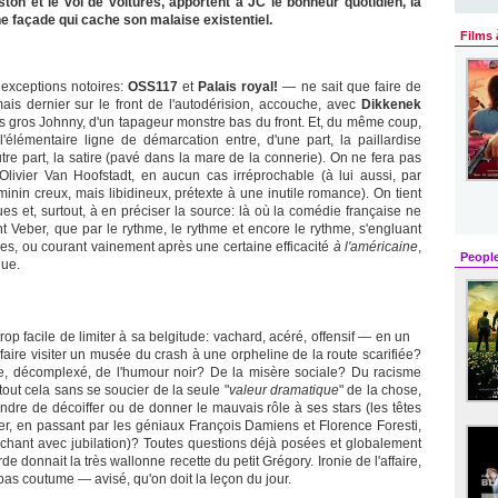
aston et le vol de voitures, apportent à JC le bonheur quotidien, la
 façade qui cache son malaise existentiel.
Films 
exceptions notoires:
OSS117
et
Palais royal!
— ne sait que faire de
is dernier sur le front de l'autodérision, accouche, avec
Dikkenek
es gros Johnny, d'un tapageur monstre bas du front. Et, du même coup,
élémentaire ligne de démarcation entre, d'une part, la paillardise
tre part, la satire (pavé dans la mare de la connerie). On ne fera pas
'Olivier Van Hoofstadt, en aucun cas irréprochable (à lui aussi, par
minin creux, mais libidineux, prétexte à une inutile romance). On tient
es et, surtout, à en préciser la source: là où la comédie française ne
nant Veber, que par le rythme, le rythme et encore le rythme, s'engluant
es, ou courant vainement après une certaine efficacité
à l'américaine
,
Peopl
nue.
rop facile de limiter à sa belgitude: vachard, acéré, offensif — en un
aire visiter un musée du crash à une orpheline de la route scarifiée?
de, décomplexé, de l'humour noir? De la misère sociale? Du racisme
out cela sans se soucier de la seule "
valeur dramatique
" de la chose,
ndre de décoiffer ou de donner le mauvais rôle à ses stars (les têtes
ier, en passant par les géniaux François Damiens et Florence Foresti,
hant avec jubilation)? Toutes questions déjà posées et globalement
 donnait la très wallonne recette du petit Grégory. Ironie de l'affaire,
pas coutume — avisé, qu'on doit la leçon du jour.