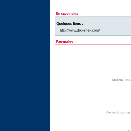
En savoir plus
Quelques liens :
http://www.dikkenek.com/
Partenaires
Cinéma
:
Actu
Comme les protagon