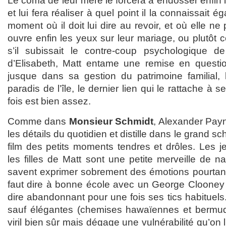
Le coma de leur mère le forcera à endosser enfin l
et lui fera réaliser à quel point il la connaissait 
moment où il doit lui dire au revoir, et où elle ne 
ouvre enfin les yeux sur leur mariage, ou plutôt 
s’il subissait le contre-coup psychologique d
d’Elisabeth, Matt entame une remise en question
jusque dans sa gestion du patrimoine familial, l
paradis de l’île, le dernier lien qui le rattache à s
fois est bien assez.
Comme dans
Monsieur Schmidt
, Alexander Payne
les détails du quotidien et distille dans le grand
film des petits moments tendres et drôles. Les j
les filles de Matt sont une petite merveille de na
savent exprimer sobrement des émotions pourtant tr
faut dire à bonne école avec un George Clooney tr
dire abandonnant pour une fois ses tics habituels
sauf élégantes (chemises hawaïennes et bermuda
viril bien sûr mais dégage une vulnérabilité qu’on 