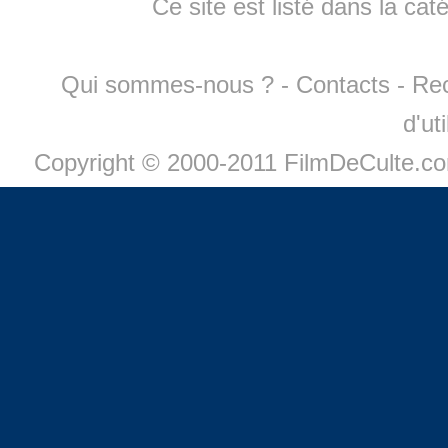
Ce site est listé dans la cat
Qui sommes-nous ?
-
Contacts
-
Re
d'ut
Copyright © 2000-2011 FilmDeCulte.c