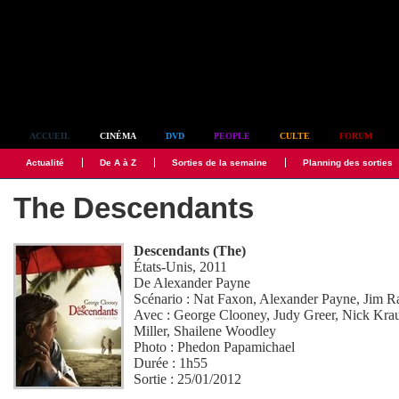
Simplement culte
ACCUEIL
CINÉMA
DVD
PEOPLE
CULTE
FORUM
Actualité
De A à Z
Sorties de la semaine
Planning des sorties
The Descendants
Descendants (The)
États-Unis, 2011
De
Alexander Payne
Scénario :
Nat Faxon
,
Alexander Payne
,
Jim R
Avec :
George Clooney
,
Judy Greer
,
Nick Kra
Miller
,
Shailene Woodley
Photo :
Phedon Papamichael
Durée : 1h55
Sortie : 25/01/2012