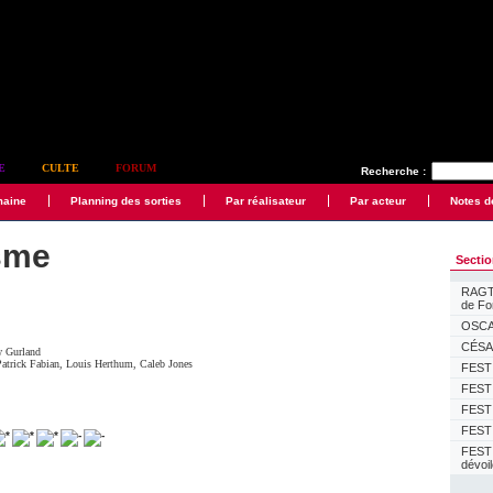
E
CULTE
FORUM
Recherche :
maine
Planning des sorties
Par réalisateur
Par acteur
Notes d
sme
Secti
RAGTI
de F
OSCAR
CÉSAR
 Gurland
Patrick Fabian
,
Louis Herthum
,
Caleb Jones
FESTI
FESTI
FESTI
FESTI
FEST
dévoi