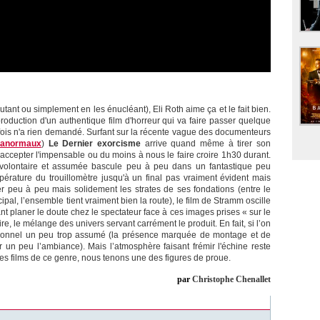
tant ou simplement en les énucléant), Eli Roth aime ça et le fait bien.
production d'un authentique film d'horreur qui va faire passer quelque
 fois n'a rien demandé. Surfant sur la récente vague des documenteurs
ranormaux
)
Le Dernier exorcisme
arrive quand même à tirer son
 accepter l'impensable ou du moins à nous le faire croire 1h30 durant.
volontaire et assumée bascule peu à peu dans un fantastique peu
érature du trouillomètre jusqu'à un final pas vraiment évident mais
r peu à peu mais solidement les strates de ses fondations (entre le
pal, l’ensemble tient vraiment bien la route), le film de Stramm oscille
sant planer le doute chez le spectateur face à ces images prises « sur le
re, le mélange des univers servant carrément le produit. En fait, si l’on
fictionnel un peu trop assumé (la présence marquée de montage et de
un peu l’ambiance). Mais l’atmosphère faisant frémir l'échine reste
 les films de ce genre, nous tenons une des figures de proue.
par
Christophe Chenallet