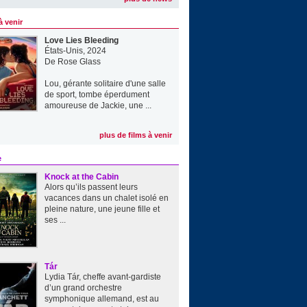
à venir
Love Lies Bleeding
États-Unis, 2024
De
Rose Glass
Lou, gérante solitaire d'une salle
de sport, tombe éperdument
amoureuse de Jackie, une ...
plus de films à venir
e
Knock at the Cabin
Alors qu’ils passent leurs
vacances dans un chalet isolé en
pleine nature, une jeune fille et
ses ...
Tár
Lydia Tár, cheffe avant-gardiste
d’un grand orchestre
symphonique allemand, est au