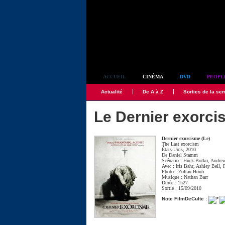
Simplement culte
ACCUEIL
CINÉMA
DVD
PEOPL
Actualité
De A à Z
Sorties de la se
Le Dernier exorci
Dernier exorcisme (Le)
The Last exorcism
États-Unis, 2010
De
Daniel Stamm
Scénario :
Huck Botko
,
Andrew
Avec :
Iris Bahr
,
Ashley Bell
,
Photo :
Zoltan Honti
Musique :
Nathan Barr
Durée : 1h27
Sortie : 15/09/2010
Note FilmDeCulte :