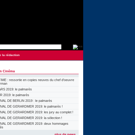
e la rédaction
on Cinéma
ME : ressortie en copies neuves du chef d'oeuvre
orman
S 2019: le palmarès
 2019: le palmarès
VAL DE BERLIN 2019 : le palmarès
VAL DE GERARDMER 2019: le palmarès !
VAL DE GERARDMER 2019: les jury au complet !
VAL DE GERARDMER 2019: la sélection !
IVAL DE GERARDMER 2019: deux hommages
lés
plus de news