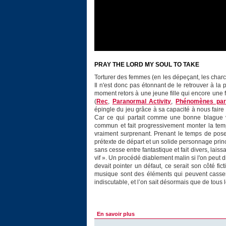
PRAY THE LORD MY SOUL TO TAKE
Torturer des femmes (en les dépeçant, les charcu
Il n'est donc pas étonnant de le retrouver à la 
moment retors à une jeune fille qui encore une
(
Rec
,
Paranormal Activity
,
Phénomènes pa
épingle du jeu grâce à sa capacité à nous faire
Car ce qui partait comme une bonne blague 
commun et fait progressivement monter la temp
vraiment surprenant. Prenant le temps de pose
prétexte de départ et un solide personnage princi
sans cesse entre fantastique et fait divers, lais
vif ». Un procédé diablement malin si l'on peut di
devait pointer un défaut, ce serait son côté 
musique sont des éléments qui peuvent casser 
indiscutable, et l’on sait désormais que de tous
En savoir plus