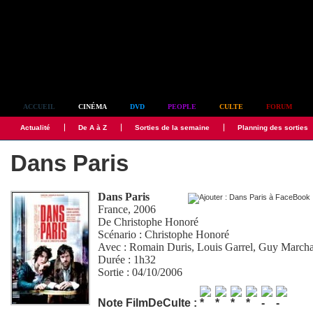
Simplement culte
ACCUEIL
CINÉMA
DVD
PEOPLE
CULTE
FORUM
Actualité
De A à Z
Sorties de la semaine
Planning des sorties
Dans Paris
Dans Paris
France, 2006
De
Christophe Honoré
Scénario :
Christophe Honoré
Avec :
Romain Duris
,
Louis Garrel
,
Guy March
Durée : 1h32
Sortie : 04/10/2006
Note FilmDeCulte :