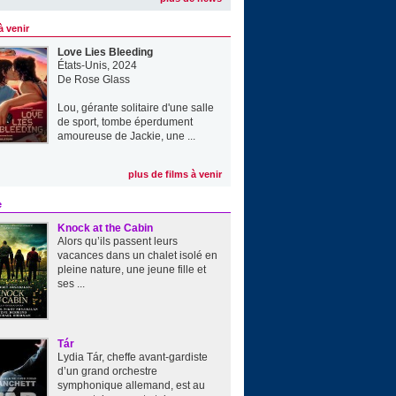
à venir
Love Lies Bleeding
États-Unis, 2024
De
Rose Glass
Lou, gérante solitaire d'une salle
de sport, tombe éperdument
amoureuse de Jackie, une ...
plus de films à venir
e
Knock at the Cabin
Alors qu’ils passent leurs
vacances dans un chalet isolé en
pleine nature, une jeune fille et
ses ...
Tár
Lydia Tár, cheffe avant-gardiste
d’un grand orchestre
symphonique allemand, est au