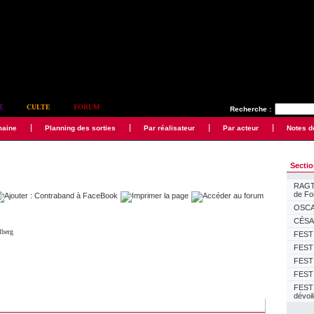
E
CULTE
FORUM
Recherche :
maine
Planning des sorties
Par réalisateur
Par acteur
Notes d
Secti
RAGTI
de F
OSCAR
CÉSAR
lberg
FESTI
FESTI
FESTI
FESTI
FEST
dévoi