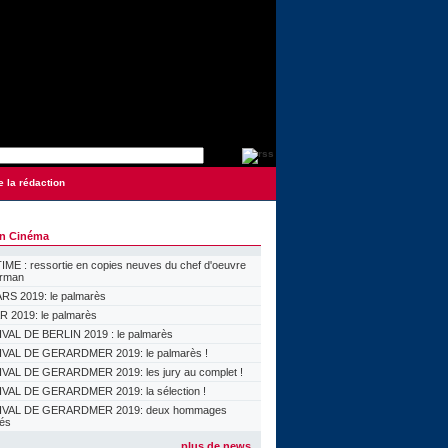
e la rédaction
on Cinéma
ME : ressortie en copies neuves du chef d'oeuvre
orman
S 2019: le palmarès
 2019: le palmarès
VAL DE BERLIN 2019 : le palmarès
VAL DE GERARDMER 2019: le palmarès !
VAL DE GERARDMER 2019: les jury au complet !
VAL DE GERARDMER 2019: la sélection !
IVAL DE GERARDMER 2019: deux hommages
lés
plus de news