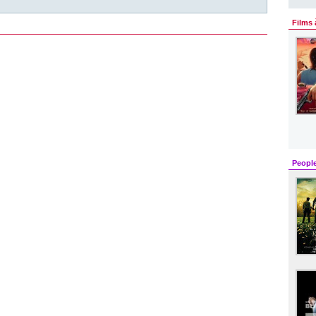
Films 
Peopl