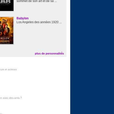
sommet de son art et de sa ...
Babylon
Los Angeles des années 1920 ...
plus de personnalités
urs et actrices
on avec des amis
?