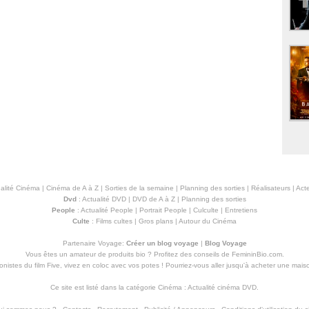
alité Cinéma
|
Cinéma de A à Z
|
Sorties de la semaine
|
Planning des sorties
|
Réalisateurs
|
Acte
Dvd
:
Actualité DVD
|
DVD de A à Z
|
Planning des sorties
People
:
Actualité People
|
Portrait People
|
Culculte
|
Entretiens
Culte
:
Films cultes
|
Gros plans
|
Autour du Cinéma
Partenaire Voyage:
Créer un blog voyage
|
Blog Voyage
Vous êtes un amateur de produits
bio
? Profitez des conseils de FemininBio.com.
istes du film Five, vivez en coloc avec vos potes ! Pourriez-vous aller jusqu'à
acheter une mais
Ce site est listé dans la catégorie
Cinéma
:
Actualité cinéma DVD
.