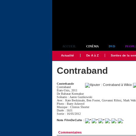
Simplement culte
ACCUEIL
CINÉMA
DVD
PEOPL
Actualité
De A à Z
Sorties de la se
Contraband
Contrebande
Contraband
États-Unis, 2011
De
Baltasar Kormakur
Scénario :
Aaron Guzikowski
Avec :
Kate Beckinsale
,
Ben Foster
,
Giovanni Ribisi
,
Mark Wah
Photo :
Barry Ackroyd
Musique :
Clinton Shorter
Durée : 1h51
Sortie : 16/05/2012
Note FilmDeCulte :
Commentaires