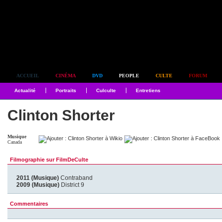
Simplement culte
ACCUEIL
CINÉMA
DVD
PEOPLE
CULTE
FORUM
Actualité
Portraits
Culculte
Entretiens
Clinton Shorter
Musique
Canada
Filmographie sur FilmDeCulte
2011 (Musique)
Contraband
2009 (Musique)
District 9
Commentaires