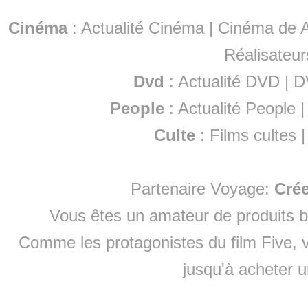
Cinéma
:
Actualité Cinéma
|
Cinéma de A
Réalisateur
Dvd
:
Actualité DVD
|
D
People
:
Actualité People
Culte
:
Films cultes
Partenaire Voyage:
Cré
Vous êtes un amateur de produits
b
Comme les protagonistes du film Five, v
jusqu'à
acheter 