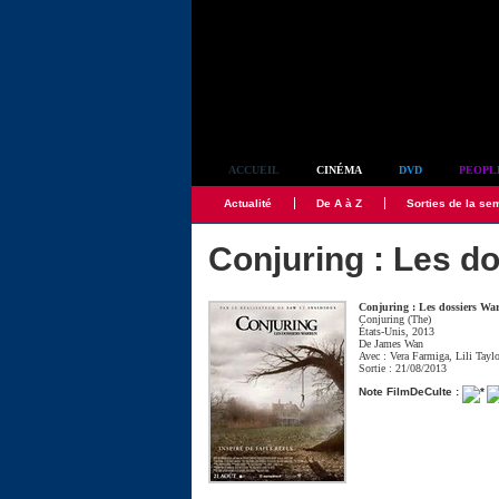
Simplement culte
ACCUEIL
CINÉMA
DVD
PEOPL
Actualité
De A à Z
Sorties de la se
Conjuring : Les d
Conjuring : Les dossiers Wa
Conjuring (The)
États-Unis, 2013
De
James Wan
Avec :
Vera Farmiga
,
Lili Tayl
Sortie : 21/08/2013
Note FilmDeCulte :