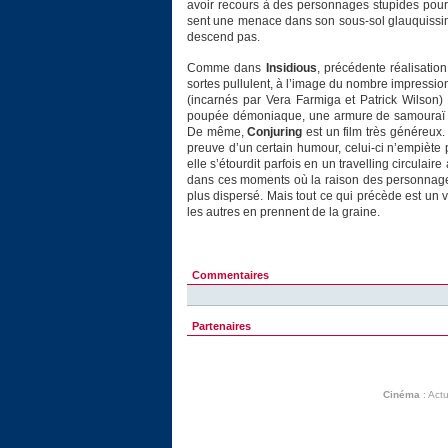
avoir recours à des personnages stupides pour r
sent une menace dans son sous-sol glauquissime, 
descend pas.
Comme dans
Insidious
, précédente réalisatio
sortes pullulent, à l’image du nombre impressi
(incarnés par Vera Farmiga et Patrick Wilson
poupée démoniaque, une armure de samouraï fan
De même,
Conjuring
est un film très généreux.
preuve d’un certain humour, celui-ci n’empiète p
elle s’étourdit parfois en un travelling circul
dans ces moments où la raison des personnage
plus dispersé. Mais tout ce qui précède est un vr
les autres en prennent de la graine.
Commentaires
Partenaires
Cinéma
:
Actu