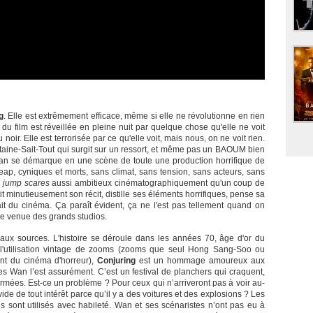
g
. Elle est extrêmement efficace, même si elle ne révolutionne en rien
du film est réveillée en pleine nuit par quelque chose qu'elle ne voit
 noir. Elle est terrorisée par ce qu'elle voit, mais nous, on ne voit rien.
taine-Sait-Tout qui surgit sur un ressort, et même pas un BAOUM bien
Wan se démarque en une scène de toute une production horrifique de
eap, cyniques et morts, sans climat, sans tension, sans acteurs, sans
s
jump scares
aussi ambitieux cinématographiquement qu'un coup de
it minutieusement son récit, distille ses éléments horrifiques, pense sa
it du cinéma. Ça paraît évident, ça ne l'est pas tellement quand on
te venue des grands studios.
r aux sources. L'histoire se déroule dans les années 70, âge d'or du
 l'utilisation vintage de zooms (zooms que seul Hong Sang-Soo ou
ent du cinéma d'horreur),
Conjuring
est un hommage amoureux aux
es Wan l’est assurément. C’est un festival de planchers qui craquent,
rmées. Est-ce un problème ? Pour ceux qui n’arriveront pas à voir au-
vide de tout intérêt parce qu’il y a des voitures et des explosions ? Les
sont utilisés avec habileté. Wan et ses scénaristes n’ont pas eu à