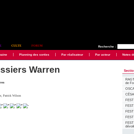
E
CULTE
FORUM
Recherche :
maine
Planning des sorties
Par réalisateur
Par acteur
Notes d
ossiers Warren
Secti
RAGTI
rren
de F
OSCAR
CÉSAR
or
,
Patrick Wilson
FESTI
FESTI
FESTI
FESTI
FEST
dévoi