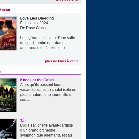
à venir
Love Lies Bleeding
États-Unis, 2024
De
Rose Glass
Lou, gérante solitaire d'une salle
de sport, tombe éperdument
amoureuse de Jackie, une ...
plus de films à venir
e
Knock at the Cabin
Alors qu’ils passent leurs
vacances dans un chalet isolé en
pleine nature, une jeune fille et
ses ...
Tár
Lydia Tár, cheffe avant-gardiste
d’un grand orchestre
symphonique allemand, est au