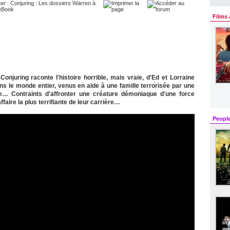
Films 
Conjuring raconte l'histoire horrible, mais vraie, d'Ed et Lorraine
 le monde entier, venus en aide à une famille terrorisée par une
e… Contraints d'affronter une créature démoniaque d'une force
ffaire la plus terrifiante de leur carrière…
Peopl