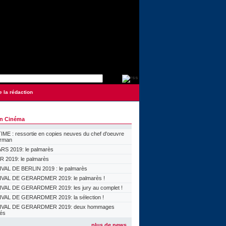
e la rédaction
on Cinéma
ME : ressortie en copies neuves du chef d'oeuvre
orman
S 2019: le palmarès
 2019: le palmarès
VAL DE BERLIN 2019 : le palmarès
VAL DE GERARDMER 2019: le palmarès !
VAL DE GERARDMER 2019: les jury au complet !
VAL DE GERARDMER 2019: la sélection !
IVAL DE GERARDMER 2019: deux hommages
lés
plus de news