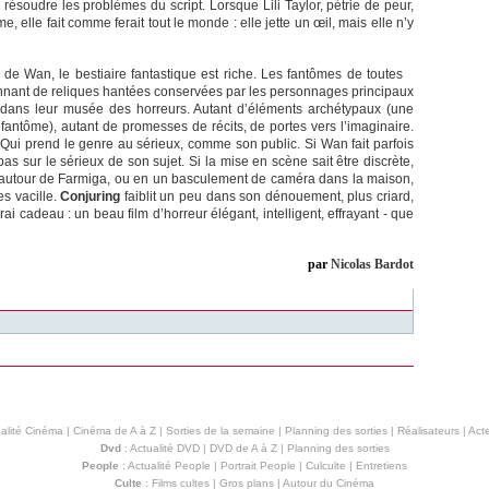
ésoudre les problèmes du script. Lorsque Lili Taylor, pétrie de peur,
elle fait comme ferait tout le monde : elle jette un œil, mais elle n’y
n de Wan, le bestiaire fantastique est riche. Les fantômes de toutes
onnant de reliques hantées conservées par les personnages principaux
) dans leur musée des horreurs. Autant d’éléments archétypaux (une
tôme), autant de promesses de récits, de portes vers l’imaginaire.
 Qui prend le genre au sérieux, comme son public. Si Wan fait parfois
as sur le sérieux de son sujet. Si la mise en scène sait être discrète,
aire autour de Farmiga, ou en un basculement de caméra dans la maison,
s vacille.
Conjuring
faiblit un peu dans son dénouement, plus criard,
ai cadeau : un beau film d’horreur élégant, intelligent, effrayant - que
par
Nicolas Bardot
alité Cinéma
|
Cinéma de A à Z
|
Sorties de la semaine
|
Planning des sorties
|
Réalisateurs
|
Acte
Dvd
:
Actualité DVD
|
DVD de A à Z
|
Planning des sorties
People
:
Actualité People
|
Portrait People
|
Culculte
|
Entretiens
Culte
:
Films cultes
|
Gros plans
|
Autour du Cinéma