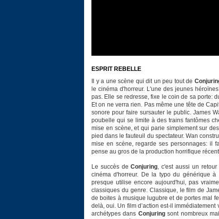
ESPRIT REBELLE
Il y a une scène qui dit un peu tout de
Conjurin
le cinéma d'horreur. L'une des jeunes héroïnes 
pas. Elle se redresse, fixe le coin de sa porte: du
Et on ne verra rien. Pas même une tête de Capi
sonore pour faire sursauter le public. James 
poubelle qui se limite à des trains fantômes ch
mise en scène, et qui parie simplement sur de
pied dans le fauteuil du spectateur. Wan constru
mise en scène, regarde ses personnages: il fa
pense au gros de la production horrifique récen
Le succès de
Conjuring
, c'est aussi un retou
cinéma d'horreur. De la typo du générique à
presque utilise encore aujourd'hui, pas vraim
classiques du genre. Classique, le film de Jam
de boites à musique lugubre et de portes mal fe
delà, oui. Un film d’action est-il immédiatement 
archétypes dans
Conjuring
sont nombreux mais 