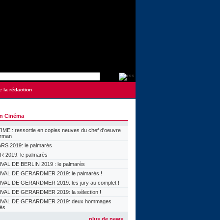
e la rédaction
on Cinéma
ME : ressortie en copies neuves du chef d'oeuvre
orman
S 2019: le palmarès
 2019: le palmarès
VAL DE BERLIN 2019 : le palmarès
VAL DE GERARDMER 2019: le palmarès !
VAL DE GERARDMER 2019: les jury au complet !
VAL DE GERARDMER 2019: la sélection !
IVAL DE GERARDMER 2019: deux hommages
lés
plus de news