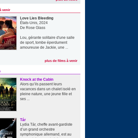
à venir
Love Lies Bleeding
États-Unis, 2024
De
Rose Glass
Lou, gérante solitaire d'une salle
de sport, tombe éperdument
amoureuse de Jackie, une ...
plus de films à venir
e
Knock at the Cabin
Alors qu’ils passent leurs
vacances dans un chalet isolé en
pleine nature, une jeune fille et
ses ...
Tár
Lydia Tár, cheffe avant-gardiste
d’un grand orchestre
symphonique allemand, est au