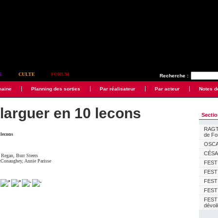
E
CULTE
FORUM
Recherche :
maine
Planning des sorties
Par réalisateur
Par acteur
Notes d
larguer en 10 lecons
Secti
RAGTI
 lecons
de F
OSCAR
CÉSAR
n Regan
,
Burr Steers
cConaughey
,
Annie Parisse
FESTI
FESTI
FESTI
FESTI
FEST
dévoi