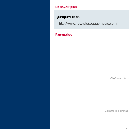
En savoir plus
Quelques liens :
http://www.howtoloseaguymovie.com/
Partenaires
Cinéma
:
Actu
Comme les protagon