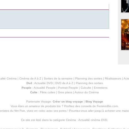
alité Cinéma
|
Cinéma de A à Z
|
Sorties de la semaine
|
Planning des sorties
|
Réalisateurs
|
Acte
Dvd
:
Actualité DVD
|
DVD de A à Z
|
Planning des sorties
People
:
Actualité People
|
Portrait People
|
Culculte
|
Entretiens
Culte
:
Films cultes
|
Gros plans
|
Autour du Cinéma
Partenaire Voyage:
Créer un blog voyage
|
Blog Voyage
Vous êtes un amateur de produits
bio
? Profitez des conseils de FemininBio.com.
istes du film Five, vivez en coloc avec vos potes ! Pourriez-vous aller jusqu'à
acheter une mais
Ce site est listé dans la catégorie
Cinéma
:
Actualité cinéma DVD
.