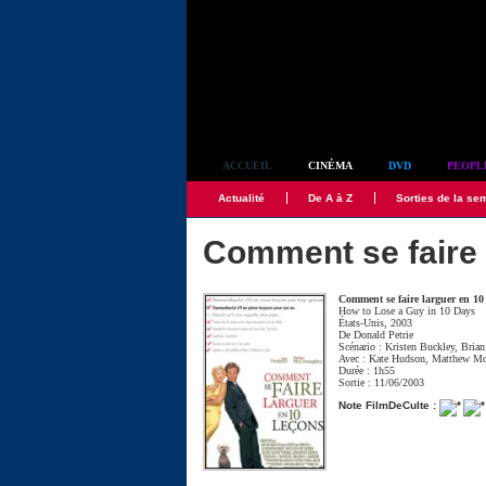
Simplement culte
ACCUEIL
CINÉMA
DVD
PEOPL
Actualité
De A à Z
Sorties de la se
Comment se faire 
Comment se faire larguer en 10
How to Lose a Guy in 10 Days
États-Unis, 2003
De
Donald Petrie
Scénario :
Kristen Buckley
,
Bria
Avec :
Kate Hudson
,
Matthew M
Durée : 1h55
Sortie : 11/06/2003
Note FilmDeCulte :