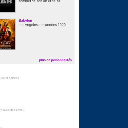
sommet de son art et de sa ...
Babylon
Los Angeles des années 1920 ...
plus de personnalités
urs et actrices
on avec des amis
?