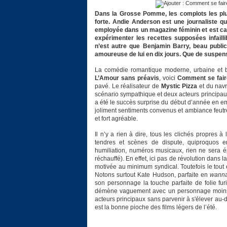
Dans la Grosse Pomme, les complots les plu
forte. Andie Anderson est une journaliste qu
employée dans un magazine féminin et est can
expérimenter les recettes supposées infailli
n’est autre que Benjamin Barry, beau publicit
amoureuse de lui en dix jours. Que de suspen
La comédie romantique moderne, urbaine et 
L’Amour sans préavis
, voici
Comment se faire
pavé. Le réalisateur de
Mystic Pizza
et du nav
scénario sympathique et deux acteurs principaux 
a été le succès surprise du début d’année en em
joliment sentiments convenus et ambiance feutr
et fort agréable.
Il n’y a rien à dire, tous les clichés propres
tendres et scènes de dispute, quiproquos e
humiliation, numéros musicaux, rien ne sera 
réchauffé). En effet, ici pas de révolution dan
motivée au minimum syndical. Toutefois le tout 
Notons surtout Kate Hudson, parfaite en
wann
son personnage la touche parfaite de folie fu
démène vaguement avec un personnage moins in
acteurs principaux sans parvenir à s'élever au-
est la bonne pioche des films légers de l’été.