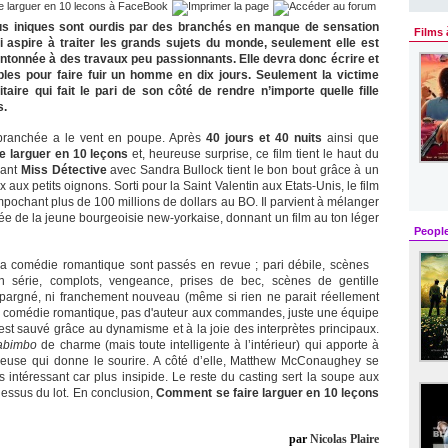
s iniques sont ourdis par des branchés en manque de sensation
Films 
i aspire à traiter les grands sujets du monde, seulement elle est
tonnée à des travaux peu passionnants. Elle devra donc écrire et
bles pour faire fuir un homme en dix jours. Seulement la victime
aire qui fait le pari de son côté de rendre n’importe quelle fille
s.
branchée a le vent en poupe. Après
40 jours et 40 nuits
ainsi que
 larguer en 10 leçons
et, heureuse surprise, ce film tient le haut du
rant
Miss Détective
avec Sandra Bullock tient le bon bout grâce à un
aux petits oignons. Sorti pour la Saint Valentin aux Etats-Unis, le film
pochant plus de 100 millions de dollars au BO. Il parvient à mélanger
ée de la jeune bourgeoisie new-yorkaise, donnant un film au ton léger
Peopl
 à la comédie romantique sont passés en revue ; pari débile, scènes
n série, complots, vengeance, prises de bec, scènes de gentille
épargné, ni franchement nouveau (même si rien ne parait réellement
s la comédie romantique, pas d'auteur aux commandes, juste une équipe
est sauvé grâce au dynamisme et à la joie des interprètes principaux.
abimbo
de charme (mais toute intelligente à l’intérieur) qui apporte à
rieuse qui donne le sourire. A côté d’elle, Matthew McConaughey se
téressant car plus insipide. Le reste du casting sert la soupe aux
dessus du lot. En conclusion,
Comment se faire larguer en 10 leçons
par
Nicolas Plaire