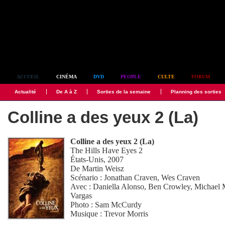
Simplement culte
ACCUEIL
CINÉMA
DVD
PEOPLE
CULTE
FORUM
Actualité
De A à Z
Sorties de la semaine
Planning des sorties
Colline a des yeux 2 (La)
Colline a des yeux 2 (La)
The Hills Have Eyes 2
États-Unis, 2007
De
Martin Weisz
Scénario :
Jonathan Craven
,
Wes Craven
Avec :
Daniella Alonso
,
Ben Crowley
,
Michael 
Vargas
Photo :
Sam McCurdy
Musique :
Trevor Morris