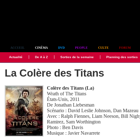
Simplement culte
ACCUEIL
CINÉMA
DVD
PEOPLE
CULTE
FORUM
Actualité
De A à Z
Sorties de la semaine
Planning des sorties
La Colère des Titans
Colère des Titans (La)
Wrath of The Titans
États-Unis, 2011
De
Jonathan Liebesman
Scénario :
David Leslie Johnson
,
Dan Mazeau
Avec :
Ralph Fiennes
,
Liam Neeson
,
Bill Nigh
Ramirez
,
Sam Worthington
Photo :
Ben Davis
Musique :
Javier Navarrete