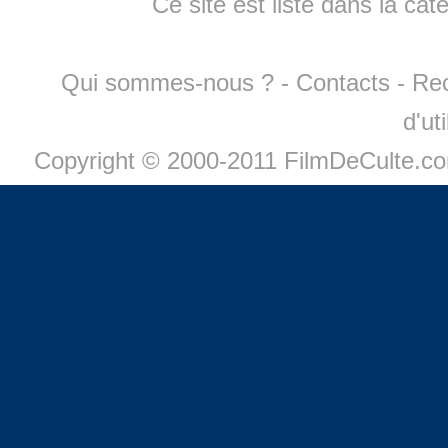
Ce site est listé dans la cat
Qui sommes-nous ?
-
Contacts
-
Re
d'ut
Copyright © 2000-2011 FilmDeCulte.c