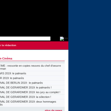
e la rédaction
on Cinéma
ME : ressortie en copies neuves du chef d'oeuvre
orman
S 2019: le palmarès
 2019: le palmarès
VAL DE BERLIN 2019 : le palmarès
VAL DE GERARDMER 2019: le palmarès !
VAL DE GERARDMER 2019: les jury au complet !
VAL DE GERARDMER 2019: la sélection !
IVAL DE GERARDMER 2019: deux hommages
lés
plus de news