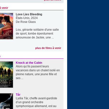
à venir
Love Lies Bleeding
États-Unis, 2024
De
Rose Glass
Lou, gérante solitaire d'une salle
de sport, tombe éperdument
amoureuse de Jackie, une ...
plus de films à venir
e
Knock at the Cabin
Alors qu’ils passent leurs
vacances dans un chalet isolé en
pleine nature, une jeune fille et
ses ...
Tár
Lydia Tár, cheffe avant-gardiste
d’un grand orchestre
symphonique allemand, est au