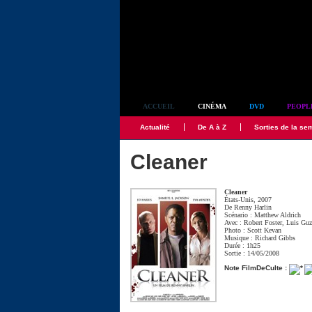
Simplement culte
ACCUEIL
CINÉMA
DVD
PEOPL
Actualité
De A à Z
Sorties de la se
Cleaner
Cleaner
États-Unis, 2007
De
Renny Harlin
Scénario :
Matthew Aldrich
Avec :
Robert Foster
,
Luis Gu
Photo :
Scott Kevan
Musique :
Richard Gibbs
Durée : 1h25
Sortie : 14/05/2008
Note FilmDeCulte :