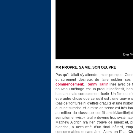
Eva Me
MR PROPRE, SA VIE, SON OEUVRE
Pas qu'il fallait s'y attendre, mais presque. Co
et sûrement désireux de faire oublier ses
commencement
),
Renny Harlin
livre avec ce
nouveau métrage est un produit inoffensif, hab
haletant mais correctement ficelé. Un film qui n’
être autre chose que ce qu’il est : une œuvre s
(pas de fioritures ni d'effets gratuits et une hist
aucune surprise et la mise en scène est très fon
au milieu du classique conflit amitié/famille/j
sempiternel twist « fatal » devenu trop systémat
Matthew Aldrich n’a rien trouvé de mieux et, p
blanche, a accouché d’un final bâtard, empê
consommables et sans âme. Alors, en l'état,
Cl