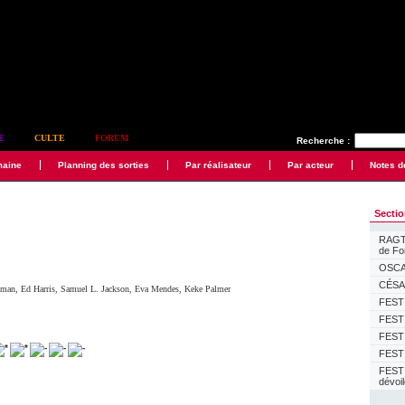
E
CULTE
FORUM
Recherche :
maine
Planning des sorties
Par réalisateur
Par acteur
Notes d
Secti
RAGTI
de F
OSCAR
CÉSAR
zman
,
Ed Harris
,
Samuel L. Jackson
,
Eva Mendes
,
Keke Palmer
FESTI
FESTI
FESTI
FESTI
FEST
dévoi