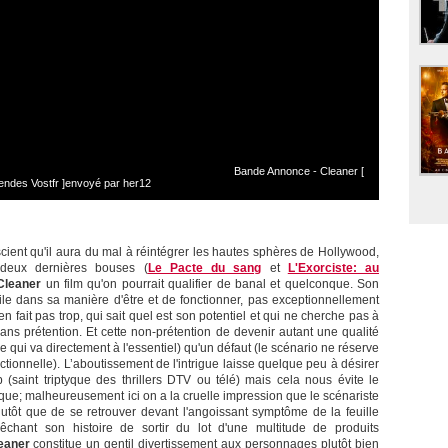
Bande Annonce - Cleaner [
ndes Vostfr ]envoyé par her12
nscient qu'il aura du mal à réintégrer les hautes sphères de Hollywood,
 deux dernières bouses (
Le Pacte du sang
et
L'Exorciste: au
Cleaner
un film qu'on pourrait qualifier de banal et quelconque. Son
ile dans sa manière d'être et de fonctionner, pas exceptionnellement
en fait pas trop, qui sait quel est son potentiel et qui ne cherche pas à
ans prétention. Et cette non-prétention de devenir autant une qualité
oire qui va directement à l'essentiel) qu'un défaut (le scénario ne réserve
ctionnelle). L’aboutissement de l'intrigue laisse quelque peu à désirer
ob (saint triptyque des thrillers DTV ou télé) mais cela nous évite le
ique; malheureusement ici on a la cruelle impression que le scénariste
lutôt que de se retrouver devant l'angoissant symptôme de la feuille
chant son histoire de sortir du lot d'une multitude de produits
eaner
constitue un gentil divertissement aux personnages plutôt bien