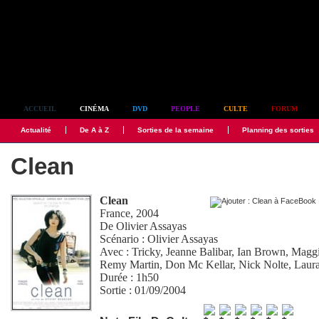
Simplement culte
ACCUEIL
CINÉMA
DVD
PEOPLE
CULTE
FORUM
Actualité
De A à Z
Sorties de la semaine
Planning des sorties
Clean
Clean
France, 2004
De
Olivier Assayas
Scénario :
Olivier Assayas
Avec :
Tricky
,
Jeanne Balibar
,
Ian Brown
,
Magg
Remy Martin
,
Don Mc Kellar
,
Nick Nolte
,
Laur
Durée : 1h50
Sortie : 01/09/2004