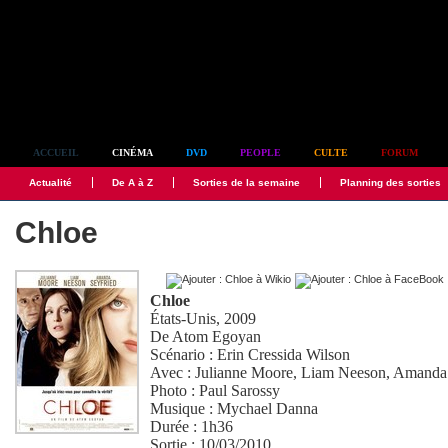
Simplement culte
ACCUEIL
CINÉMA
DVD
PEOPLE
CULTE
FORUM
Actualité
De A à Z
Sorties de la semaine
Planning des sorties
Chloe
Chloe
États-Unis, 2009
De
Atom Egoyan
Scénario :
Erin Cressida Wilson
Avec :
Julianne Moore
,
Liam Neeson
,
Amanda 
Photo :
Paul Sarossy
Musique :
Mychael Danna
Durée : 1h36
Sortie : 10/03/2010