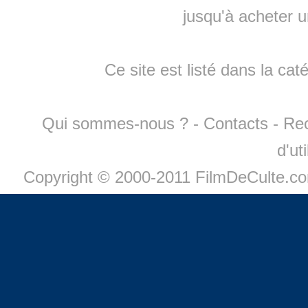
jusqu'à
acheter 
Ce site est listé dans la cat
Qui sommes-nous ?
-
Contacts
-
Re
d'ut
Copyright © 2000-2011 FilmDeCulte.c