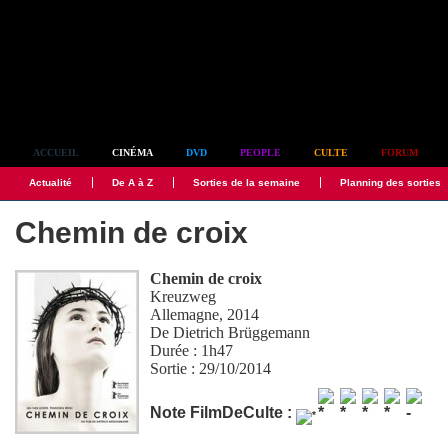
Simplement culte
ACCUEIL
CINÉMA
DVD
PEOPLE
CULTE
FORUM
Actualité
De A à Z
Sorties de la semaine
Planning des sorties
Chemin de croix
Chemin de croix
Kreuzweg
Allemagne, 2014
De
Dietrich Brüggemann
Durée : 1h47
Sortie : 29/10/2014
Note FilmDeCulte :