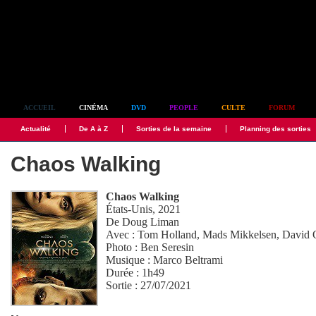
Simplement culte
ACCUEIL
CINÉMA
DVD
PEOPLE
CULTE
FORUM
Actualité
De A à Z
Sorties de la semaine
Planning des sorties
Chaos Walking
Chaos Walking
États-Unis, 2021
De
Doug Liman
Avec :
Tom Holland
,
Mads Mikkelsen
,
David 
Photo :
Ben Seresin
Musique :
Marco Beltrami
Durée : 1h49
Sortie : 27/07/2021