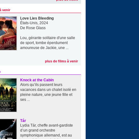
à venir
Love Lies Bleeding
États-Unis, 2024
De
Rose Glass
Lou, gérante solitaire d'une salle
de sport, tombe éperdument
amoureuse de Jackie, une ...
plus de films à venir
e
Knock at the Cabin
Alors qu’ils passent leurs
vacances dans un chalet isolé en
pleine nature, une jeune fille et
ses ...
Tár
Lydia Tár, cheffe avant-gardiste
d’un grand orchestre
symphonique allemand, est au