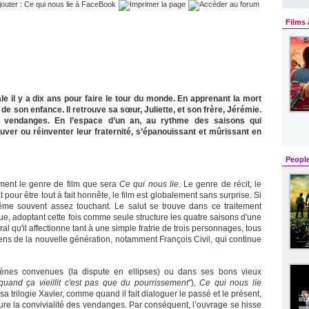
Films 
le il y a dix ans pour faire le tour du monde. En apprenant la mort
 de son enfance. Il retrouve sa sœur, Juliette, et son frère, Jérémie.
s vendanges. En l’espace d’un an, au rythme des saisons qui
uver ou réinventer leur fraternité, s’épanouissant et mûrissant en
Peopl
ement le genre de film que sera
Ce qui nous lie
. Le genre de récit, le
pour être tout à fait honnête, le film est globalement sans surprise. Si
même souvent assez touchant. Le salut se trouve dans ce traitement
e, adoptant cette fois comme seule structure les quatre saisons d'une
al qu'il affectionne tant à une simple fratrie de trois personnages, tous
ens de la nouvelle génération, notamment François Civil, qui continue
cènes convenues (la dispute en ellipses) ou dans ses bons vieux
uand ça vieillit c'est pas que du pourrissement"
),
Ce qui nous lie
a trilogie Xavier, comme quand il fait dialoguer le passé et le présent,
 capture la convivialité des vendanges. Par conséquent, l’ouvrage se hisse