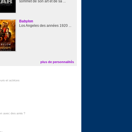
sommet de son art et de sa ...
Babylon
Los Angeles des années 1920 ...
plus de personnalités
urs et actrices
on avec des amis
?