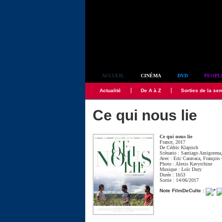
Simplement culte
ACCUEIL
CINÉMA
DVD
PEOPL
Actualité
De A à Z
Sorties de la se
Ce qui nous lie
Ce qui nous lie
France, 2017
De
Cédric Klapisch
Scénario :
Santiago Amigorena
Avec :
Eric Caravaca
,
François 
Photo :
Alexis Kavyrchine
Musique :
Loïc Dury
Durée : 1h53
Sortie : 14/06/2017
Note FilmDeCulte :