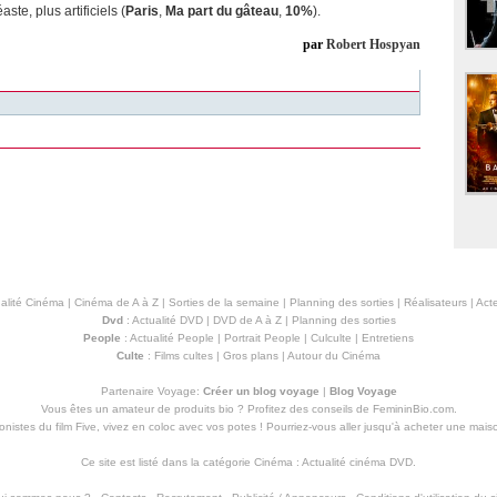
te, plus artificiels (
Paris
,
Ma part du gâteau
,
10%
).
par
Robert Hospyan
alité Cinéma
|
Cinéma de A à Z
|
Sorties de la semaine
|
Planning des sorties
|
Réalisateurs
|
Acte
Dvd
:
Actualité DVD
|
DVD de A à Z
|
Planning des sorties
People
:
Actualité People
|
Portrait People
|
Culculte
|
Entretiens
Culte
:
Films cultes
|
Gros plans
|
Autour du Cinéma
Partenaire Voyage:
Créer un blog voyage
|
Blog Voyage
Vous êtes un amateur de produits
bio
? Profitez des conseils de FemininBio.com.
istes du film Five, vivez en coloc avec vos potes ! Pourriez-vous aller jusqu'à
acheter une mais
Ce site est listé dans la catégorie
Cinéma
:
Actualité cinéma DVD
.