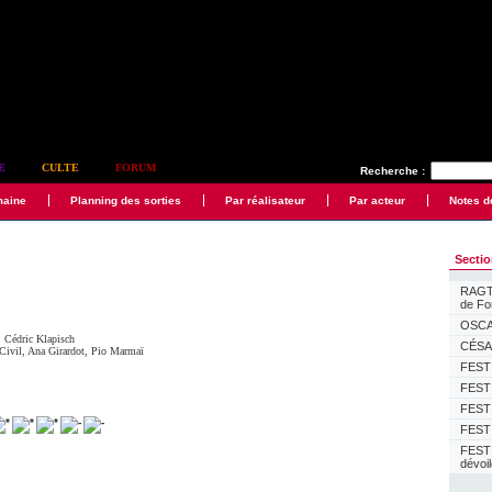
E
CULTE
FORUM
Recherche :
maine
Planning des sorties
Par réalisateur
Par acteur
Notes d
Secti
RAGTI
de F
OSCAR
,
Cédric Klapisch
CÉSAR
Civil
,
Ana Girardot
,
Pio Marmaï
FESTI
FESTI
FESTI
FESTI
FEST
dévoi