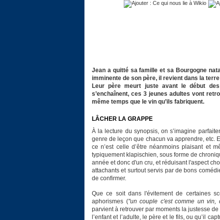
Jean a quitté sa famille et sa Bourgogne nata
imminente de son père, il revient dans la terre
Leur père meurt juste avant le début de
s’enchaînent, ces 3 jeunes adultes vont retro
même temps que le vin qu’ils fabriquent.
LÂCHER LA GRAPPE
À la lecture du synopsis, on s’imagine parfait
genre de leçon que chacun va apprendre, etc. Et 
ce n’est celle d’être néanmoins plaisant et 
typiquement klapischien, sous forme de chroniqu
année et donc d'un cru, et réduisant l'aspect chor
attachants et surtout servis par de bons comédi
de confirmer.
Que ce soit dans l'évitement de certaines s
aphorismes (
"un couple c'est comme un vin, q
parvient à retrouver par moments la justesse de s
l’enfant et l’adulte, le père et le fils, ou qu’il