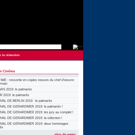
e la rédaction
on Cinéma
ME : ressortie en copies neuves du chef d'oeuvre
orman
S 2019: le palmarès
 2019: le palmarès
VAL DE BERLIN 2019 : le palmarès
VAL DE GERARDMER 2019: le palmarès !
VAL DE GERARDMER 2019: les jury au complet !
VAL DE GERARDMER 2019: la sélection !
IVAL DE GERARDMER 2019: deux hommages
lés
plus de news