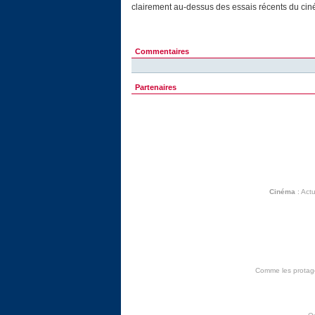
clairement au-dessus des essais récents du cinéas
Commentaires
Partenaires
Cinéma
:
Actu
Comme les protagon