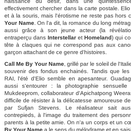
naissance du désir, dans une quintessenc
effectivement chercher dans la carte postale. Elio
et à la souris, mais l'érotisme ne reste pas hor
Your Name
. On l'a dit, la romance du long métrage
aussi grâce à son jeune acteur (la révélati
entraperçu dans
Interstellar
et
Homeland
) qui c
tête à claques qui ne correspond pas aux cano
garçon attachant de ce genre d'histoires.
Call Me By Your Name
, grillé par le soleil de l'It
souvenir des fondus enchainés. Tandis que les h
RAI, l'été d'Elio semble en apesanteur. Guadagni
aussi s'entourer : la photographie sensuell
Mukdeeprom, collaborateur d'Apichatpong Weeraset
difficile de résister à la délicatesse amoureuse
par Sufjan Stevens. Le réalisateur sait aus
contrepieds, à l'image du traitement des perso
parents à la petite amie. On n'a un corps et un c
By Your Name
a le sens du mélodrame et en saisit