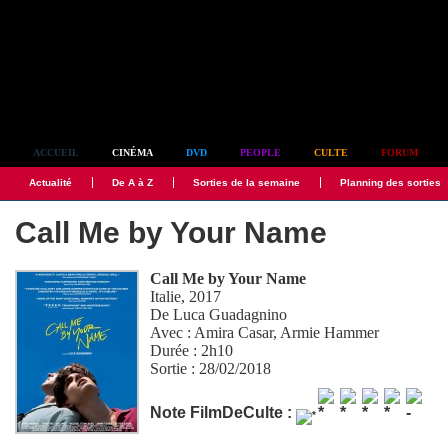
Simplement culte
ACCUEIL
CINÉMA
DVD
PEOPLE
CULTE
FORUM
Actualité
De A à Z
Sorties de la semaine
Planning des sorties
Call Me by Your Name
Call Me by Your Name
Italie, 2017
De
Luca Guadagnino
Avec :
Amira Casar
,
Armie Hammer
Durée : 2h10
Sortie : 28/02/2018
Note FilmDeCulte :