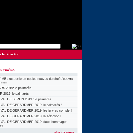
e la rédaction
on Cinéma
ME : ressortie en copies neuves du chef d'oeuvre
orman
S 2019: le palmarès
 2019: le palmarès
VAL DE BERLIN 2019 : le palmarès
VAL DE GERARDMER 2019: le palmarès !
VAL DE GERARDMER 2019: les jury au complet !
VAL DE GERARDMER 2019: la sélection !
IVAL DE GERARDMER 2019: deux hommages
lés
plus de news