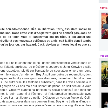
Films 
ute son adolescence. Dès sa libération, Terry, assistant social, lui
 maison. Dans cette ville d'Angleterre qu'il ne connaît pas, Jack se
te de se tenir. Mais si l'anonymat est un répit, il est aussi une
véler à ses nouveaux collègues ou amis, et à la fille dont il tombe
qu'au jour où, par hasard, Jack devient un héros local et que sa
Peopl
ieds qui ne touchent pas le sol, gamin pressentant le verdict dans un
par l'attente anxieuse de précédents couperets. John Crowley distille
ens crapoteux, plutôt sur l'empathie du spectateur envers un jeune
t-on, le visage d'un démon.
Boy A
suit une quête de rédemption, dont
e Royaume-Uni il y a une quinzaine d'années, passé horrible dilué dans
une autre ville, les fantômes subsistent, dans les rêves comme à la
d garçon de 24 ans mais qui, sortant de prison, ne sait rien de la vraie
le. Crowley pianote sa partition du social anglais à son meilleur,
ène, le soin apporté à l'écriture, et l'interprétation impeccable avec
ses tics, fait figure de petite révélation en version fluette de Colin
andais a pu exposer dans ses derniers films.
Boy A
ne traite ni d'ange ni
mières, où une vie peut être jetée à l'eau comme une anguille écorchée