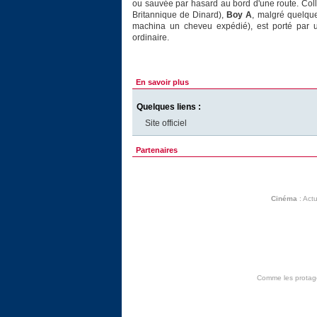
ou sauvée par hasard au bord d'une route. Coll
Britannique de Dinard),
Boy A
, malgré quelque
machina un cheveu expédié), est porté par u
ordinaire.
En savoir plus
Quelques liens :
Site officiel
Partenaires
Cinéma
:
Actu
Comme les protagon