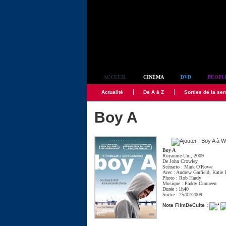
Simplement culte
ACCUEIL
CINÉMA
DVD
PEOPL
Actualité
De A à Z
Sorties de la se
Boy A
Boy A
Royaume-Uni, 2009
De
John Crowley
Scénario :
Mark O'Rowe
Avec :
Andrew Garfield
,
Katie 
Photo :
Rob Hardy
Musique :
Paddy Cunneen
Durée : 1h40
Sortie : 25/02/2009
Note FilmDeCulte :