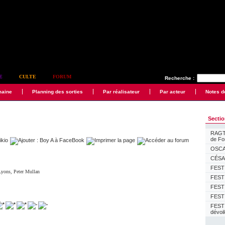
E
CULTE
FORUM
Recherche :
maine
Planning des sorties
Par réalisateur
Par acteur
Notes d
Secti
RAGTI
de F
OSCAR
CÉSAR
FESTI
Lyons
,
Peter Mullan
FESTI
FESTI
FESTI
FEST
dévoi