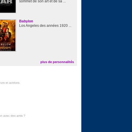
sommet de son art et de sa ...
Babylon
Los Angeles des années 1920 ...
plus de personnalités
urs et actrices
on avec des amis
?