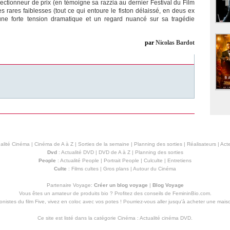
ectionneur de prix (en témoigne sa razzia au dernier Festival du Film
s rares faiblesses (tout ce qui entoure le fiston délaissé, en deus ex
ne forte tension dramatique et un regard nuancé sur sa tragédie
par
Nicolas Bardot
alité Cinéma
|
Cinéma de A à Z
|
Sorties de la semaine
|
Planning des sorties
|
Réalisateurs
|
Acte
Dvd
:
Actualité DVD
|
DVD de A à Z
|
Planning des sorties
People
:
Actualité People
|
Portrait People
|
Culculte
|
Entretiens
Culte
:
Films cultes
|
Gros plans
|
Autour du Cinéma
Partenaire Voyage:
Créer un blog voyage
|
Blog Voyage
Vous êtes un amateur de produits
bio
? Profitez des conseils de FemininBio.com.
istes du film Five, vivez en coloc avec vos potes ! Pourriez-vous aller jusqu'à
acheter une mais
Ce site est listé dans la catégorie
Cinéma
:
Actualité cinéma DVD
.