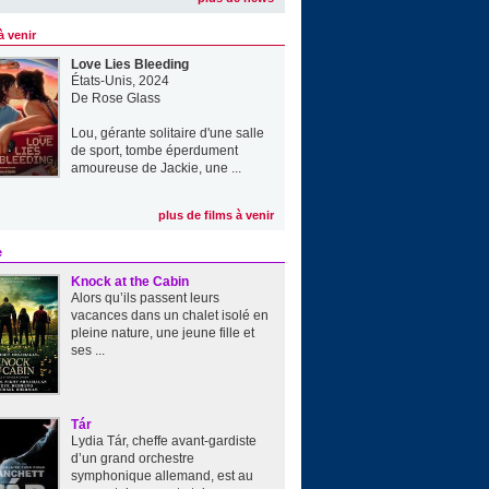
à venir
Love Lies Bleeding
États-Unis, 2024
De
Rose Glass
Lou, gérante solitaire d'une salle
de sport, tombe éperdument
amoureuse de Jackie, une ...
plus de films à venir
e
Knock at the Cabin
Alors qu’ils passent leurs
vacances dans un chalet isolé en
pleine nature, une jeune fille et
ses ...
Tár
Lydia Tár, cheffe avant-gardiste
d’un grand orchestre
symphonique allemand, est au