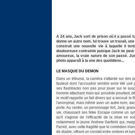
A 24 ans, Jack sort de prison où il a passé to
donne un autre nom, lui trouve un travail, une
construit une nouvelle vie à laquelle il ten
douloureuse contrainte puisque Jack ne peut ré
amoureux, la vraie nature de son passé. Jus
photo apparaît à la une des quotidiens...
LE MASQUE DU DEMON
Dans un tribunal, la caméra s'attarde sur des p
fauteuil dont l'accoudoir semble avoir été usé 
ses flashbacks non pas pour jouer sur le susp
homme attachant mais qui possède pourtant, di
le motif rappelle un fait divers qui a secoué l
l'anonymat, mais même avec un autre nom, dans 
porte. Au centre, un personnage fort, Jack, gran
vie, chaussant ses Nike Escape comme un symbo
qu'il s'agisse de l'efficacité de la mise en sc
notamment le jeune Andrew Garfield qui, malgré 
Farrell, avec cette fragilité que le comédien irl
de diable, offrant un constat entre ombres et lu