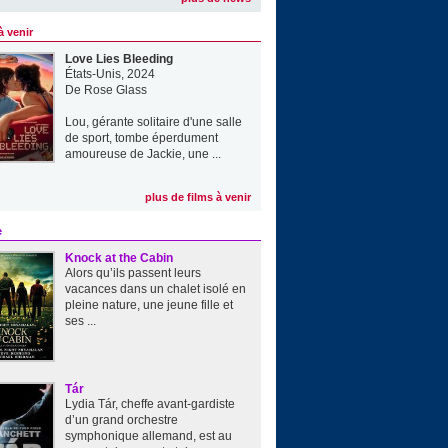
à venir
Love Lies Bleeding
États-Unis, 2024
De
Rose Glass
Lou, gérante solitaire d'une salle
de sport, tombe éperdument
amoureuse de Jackie, une ...
plus de films à venir
e
Knock at the Cabin
Alors qu’ils passent leurs
vacances dans un chalet isolé en
pleine nature, une jeune fille et
ses ...
Tár
Lydia Tár, cheffe avant-gardiste
d’un grand orchestre
symphonique allemand, est au