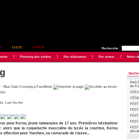
E
CULTE
FORUM
Recherche :
maine
Planning des sorties
Par réalisateur
Par acteur
Notes d
ng
Secti
RAGTI
de F
OSCAR
 2002
CÉSAR
Mei
,
Lianf Shu-Hui
FESTI
FESTI
FESTI
FESTI
x pour Kerou, jeune taiwanaise de 17 ans. Premières hésitations
FEST
 alors que la coqueluche masculine du lycée la courtise, Kerou
dévoi
e affection pour Yuezhen, sa camarade de classe...