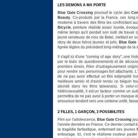
LES DEMONS A MA PORTE
Blue Gate Crossing
poursuit le cycle des
Con
Beauty
. Co-produits par la France, ces long
moderne à travers des films les confrontant a
Bicycle
, peinture réaliste assez lourde, évoqu
même temps qu'il perdait son outil de travail 
jeune vendeuse de noix de Betel, mettant en scè
story de deux héros jeunes et jolis.
Blue Gate
lignée légère du précédent long-métrage de la s
Il s'agit ici d'une "coming of age story", une h
par le biais de questionnements et de découver
premiers émois. Rien d'outrageusement origina
pour rendre ses personnages fort attachants. L'
de ne pas avoir effectué un film estampillé 
meilleure amie) et d'avoir rendu ce béguin tou
abordé dans les films taiwanais). Si celui-
hétérosexualité, il est un facteur comme un autr
permettra de ne pas avoir à porter un masque d
amoureux tendent vers une certaine unité, faisa
2 FILLES, 1 GARÇON, 3 POSSIBILITES
Film sur l'adolescence,
Blue Gate Crossing
jou
l'année dernière en France. Ce dernier contait
la tragédie fantastique, enfermant ses jeunes f
entourage. Ici, c'est le réalisme couleur past