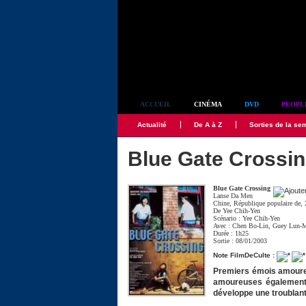
Simplement culte
ACCUEIL
CINÉMA
DVD
PEOPL
Actualité
De A à Z
Sorties de la se
Blue Gate Crossi
Blue Gate Crossing
Lanse Da Men
Chine, République populaire de,
De
Yee Chih-Yen
Scénario :
Yee Chih-Yen
Avec :
Chen Bo-Lin
,
Guey Lun-
Durée : 1h25
Sortie : 08/01/2003
Note FilmDeCulte :
Premiers émois amoureu
amoureuses également:
développe une troublant