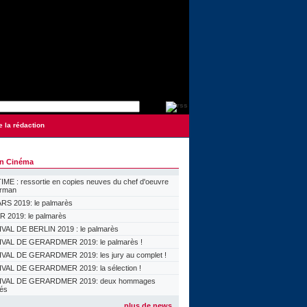
e la rédaction
on Cinéma
ME : ressortie en copies neuves du chef d'oeuvre
orman
S 2019: le palmarès
 2019: le palmarès
VAL DE BERLIN 2019 : le palmarès
VAL DE GERARDMER 2019: le palmarès !
VAL DE GERARDMER 2019: les jury au complet !
VAL DE GERARDMER 2019: la sélection !
IVAL DE GERARDMER 2019: deux hommages
lés
plus de news