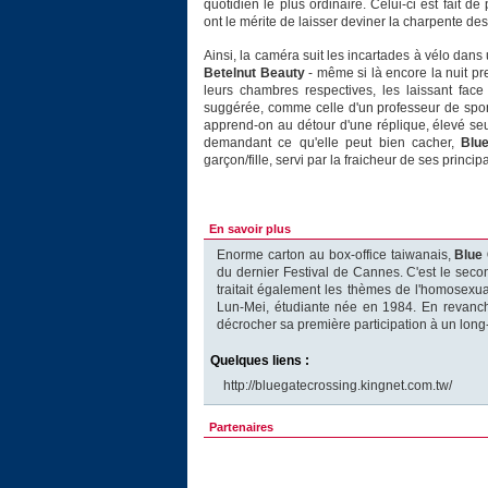
quotidien le plus ordinaire. Celui-ci est fait 
ont le mérite de laisser deviner la charpente de
Ainsi, la caméra suit les incartades à vélo dans
Betelnut Beauty
- même si là encore la nuit p
leurs chambres respectives, les laissant face
suggérée, comme celle d'un professeur de sport
apprend-on au détour d'une réplique, élevé seul
demandant ce qu'elle peut bien cacher,
Blu
garçon/fille, servi par la fraicheur de ses princip
En savoir plus
Enorme carton au box-office taiwanais,
Blue
du dernier Festival de Cannes. C'est le seco
traitait également les thèmes de l'homosexual
Lun-Mei, étudiante née en 1984. En revanch
décrocher sa première participation à un lon
Quelques liens :
http://bluegatecrossing.kingnet.com.tw/
Partenaires