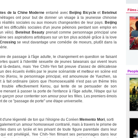
Films 
tes de la Chine Moderne
entamé avec
Beijing Bicycle
et
Betelnut
-métrages ont pour but de donner un visage à la jeunesse chinoise
ux réalités sociales ou aux moeurs changeantes de leur pays.
Beijing
ait les difficultés sociales d'un jeune pékinois perdant son emploi en
(un vélo).
Betelnut Beauty
prenait comme personnage principal une
ne ses aspirations artistiques sur un ton plus acidulé grâce à la love
 Crossing
se veut davantage une comédie de moeurs, plutôt dans la
érie.
istoire de passage à l'âge adulte, le changement en question se faisant
tes quant à l'identité sexuelle de jeunes taiwanais qui vivent leurs
l là-dedans, mais Yee Chihi-Yen fait preuve d'assez de délicatesse
un des écueils évités par le jeune scénariste et metteur en scène est
Peopl
homo (Kerou, le personnage principal, est amoureuse de Yuezhen, sa
t à fait ordinaire (alors que l'homosexualité n'est pas un thème très
ci trouble effectivement Kerou, qui tente de se persuader de son
e menant à passer la porte de l'enfance à l'âge adulte, l'étape qui lui
e garçon pour contenter son amour pour les filles. Les premiers émois
nt de ce "passage de porte" une étape universelle.
it d'une légereté de ton qui l'éloigne du Coréen
Memento Mori
, sorti
 également un amour homosexuel contrarié, mais à travers le prisme de
illes dans un lycée et les privant de toute figure parentale dans leur
el qui est privilégié, Yee Chih-Yen filmant ses personnages dans leur