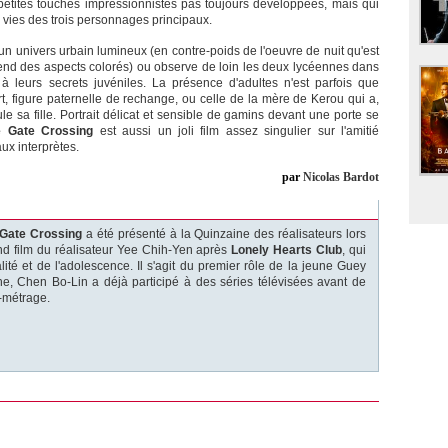
de petites touches impressionnistes pas toujours développées, mais qui
s vies des trois personnages principaux.
 un univers urbain lumineux (en contre-poids de l'oeuvre de nuit qu'est
rend des aspects colorés) ou observe de loin les deux lycéennes dans
 à leurs secrets juvéniles. La présence d'adultes n'est parfois que
, figure paternelle de rechange, ou celle de la mère de Kerou qui a,
e sa fille. Portrait délicat et sensible de gamins devant une porte se
e Gate Crossing
est aussi un joli film assez singulier sur l'amitié
aux interprètes.
par
Nicolas Bardot
 Gate Crossing
a été présenté à la Quinzaine des réalisateurs lors
nd film du réalisateur Yee Chih-Yen après
Lonely Hearts Club
, qui
ité et de l'adolescence. Il s'agit du premier rôle de la jeune Guey
e, Chen Bo-Lin a déjà participé à des séries télévisées avant de
g-métrage.