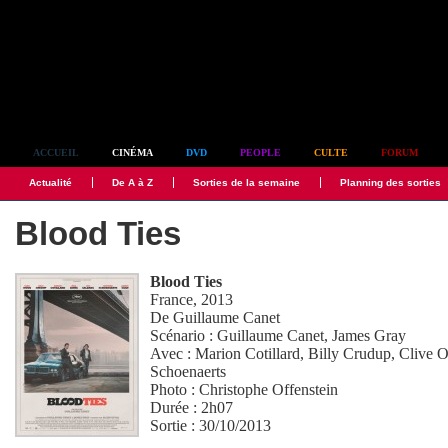
Simplement culte
ACCUEIL
CINÉMA
DVD
PEOPLE
CULTE
FORUM
Actualité
De A à Z
Sorties de la semaine
Planning des sorties
Blood Ties
Blood Ties
France, 2013
De
Guillaume Canet
Scénario :
Guillaume Canet
,
James Gray
Avec :
Marion Cotillard
,
Billy Crudup
,
Clive 
Schoenaerts
Photo :
Christophe Offenstein
Durée : 2h07
Sortie : 30/10/2013