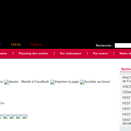
E
CULTE
FORUM
Recherche :
maine
Planning des sorties
Par réalisateur
Par acteur
Notes d
Secti
RAGTI
de F
OSCAR
CÉSAR
FESTI
llis
FESTI
FESTI
FESTI
FEST
dévoi