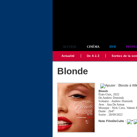
Simplement culte
ACCUEIL
CINÉMA
DVD
PEOPL
Actualité
De A à Z
Sorties de la se
Blonde
Blonde
États-Unis, 2022
De
Andrew Dominik
Scénario :
Andrew Dominik
Avec :
Ana De Armas
Musique :
Nick Cave
,
Warren E
Durée : 2h47
Sortie : 28/09/2022
Note FilmDeCulte :