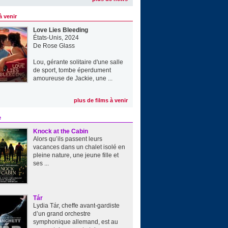
à venir
Love Lies Bleeding
États-Unis, 2024
De
Rose Glass
Lou, gérante solitaire d'une salle
de sport, tombe éperdument
amoureuse de Jackie, une ...
plus de films à venir
e
Knock at the Cabin
Alors qu’ils passent leurs
vacances dans un chalet isolé en
pleine nature, une jeune fille et
ses ...
Tár
Lydia Tár, cheffe avant-gardiste
d’un grand orchestre
symphonique allemand, est au