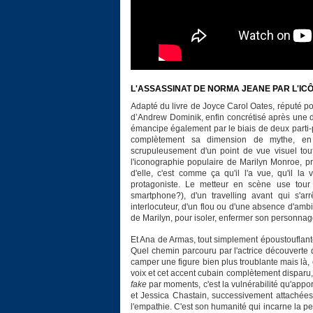
L'ASSASSINAT DE NORMA JEANE PAR L'IC
Adapté du livre de Joyce Carol Oates, réputé pou
d’Andrew Dominik, enfin concrétisé après une d
émancipe également par le biais de deux parti-pr
complètement sa dimension de mythe, en p
scrupuleusement d'un point de vue visuel tout
l'iconographie populaire de Marilyn Monroe, pr
d'elle, c'est comme ça qu'il l'a vue, qu'il la
protagoniste. Le metteur en scène use tour
smartphone?), d'un travelling avant qui s'a
interlocuteur, d'un flou ou d'une absence d'am
de Marilyn, pour isoler, enfermer son personnag
Et Ana de Armas, tout simplement époustouflante
Quel chemin parcouru par l'actrice découverte
camper une figure bien plus troublante mais là, 
voix et cet accent cubain complètement disparu,
fake
par moments, c'est la vulnérabilité qu'app
et Jessica Chastain, successivement attachées 
l'empathie. C'est son humanité qui incarne la pe