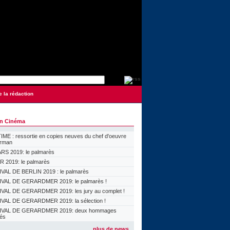
e la rédaction
on Cinéma
ME : ressortie en copies neuves du chef d'oeuvre
orman
S 2019: le palmarès
 2019: le palmarès
VAL DE BERLIN 2019 : le palmarès
VAL DE GERARDMER 2019: le palmarès !
VAL DE GERARDMER 2019: les jury au complet !
VAL DE GERARDMER 2019: la sélection !
IVAL DE GERARDMER 2019: deux hommages
lés
plus de news