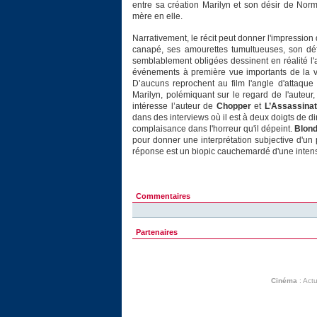
entre sa création Marilyn et son désir de Nor
mère en elle.
Narrativement, le récit peut donner l'impression
canapé, ses amourettes tumultueuses, son déf
semblablement obligées dessinent en réalité l'a
événements à première vue importants de la v
D’aucuns reprochent au film l'angle d'attaque c
Marilyn, polémiquant sur le regard de l'auteur,
intéresse l’auteur de
Chopper
et
L’Assassina
dans des interviews où il est à deux doigts de d
complaisance dans l'horreur qu'il dépeint.
Blon
pour donner une interprétation subjective d'un
réponse est un biopic cauchemardé d'une intensi
Commentaires
Partenaires
Cinéma
:
Actu