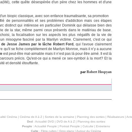
ma(lité), cette quête désespérée d'un père chez les hommes et d'une
 d'un biopic classique, avec son enfance traumatisante, sa promotion
ilé de personnalités et ses problèmes d'addiction mais ces étapes
rc distinct qui intéresse en particulier Dominik qui délaisse bien des
ie de la star, même parmi ceux présents dans le matériau de base.
hoisi, la focalisation sur les aspects les plus négatifs de la vie de
 un misogyne fasciné par la Marilyn victime. Clairement, c'est ce qui
t de Jesse James par le lâche Robert Ford
, qui l'avoue clairement
ire qu'il se fiche complètement de Marilyn Monroe, mais il n’y a aucune
de
est peut-être mal-aimable mais il n’est pas là pour être aimé. Il est là
 parcours précis. Qu'est-ce qui a mené ce sex-symbol à la mort? Et la
té et densité étouffante.
par
Robert Hospyan
alité Cinéma
|
Cinéma de A à Z
|
Sorties de la semaine
|
Planning des sorties
|
Réalisateurs
|
Acte
Dvd
:
Actualité DVD
|
DVD de A à Z
|
Planning des sorties
People
:
Actualité People
|
Portrait People
|
Culculte
|
Entretiens
Culte
:
Films cultes
|
Gros plans
|
Autour du Cinéma