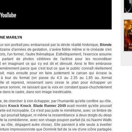
ÔNE MARILYN
r son portrait peu embarrassé par la stricte réalité historique,
Blonde
izaine d'années de gestation, s’avère fidèle même si le cinéaste s'en
is, l'un formel, l'autre thématique. Esthétiquement, l'exercice assume
artant de photos célèbres de l'actrice pour les reconstituer
 en imaginant ce qui s'y est dit et déroulé. Ainsi le film embrasse
emièrement parce que c'est tout ce que le public connaît réellement
 voit, mais ensuite pour en faire justement le carcan qui écrase la
 à tour du format (on passe du 4:3 au 2.35 au 1.85 au...format
rrête et reprend, resserrant sans cesse le plan pour échapper un
biance sonore, ne laissant que la voix en constant quasi-chuchotement
e dans le cadre, dans son image inextricable.
, de chercher à s'en échapper, par l'humanité qu'elle confère au rôle.
 dans
Knock Knock
.
Blade Runner 2049
avait montré qu'elle pouvait
elle est incroyable. Ce n'est pas juste le mimétisme, avec ce timbre de
 qui pourrait fatiguer, ni même la ressemblance à deux doigts du
deep
orte la comédienne, avec son visage poupon parfait (là où Naomi Watts
au rôle, dégagent autre chose). Elle parvient à elle seule à éveiller
inture impressionniste que Dominik fait de la vie d'une icône partagée