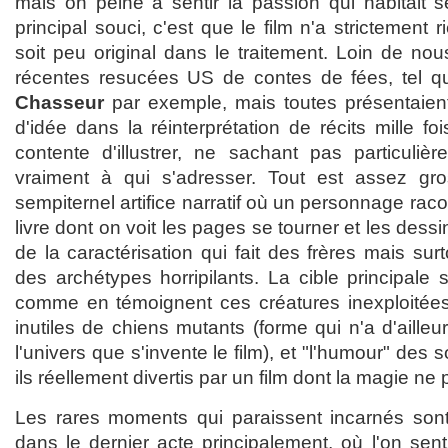
mais on peine à sentir la passion qui habitait s
principal souci, c'est que le film n'a strictement 
soit peu original dans le traitement. Loin de nou
récentes resucées US de contes de fées, tel 
Chasseur
par exemple, mais toutes présentaie
d'idée dans la réinterprétation de récits mille fo
contente d'illustrer, ne sachant pas particulièr
vraiment à qui s'adresser. Tout est assez gros
sempiternel artifice narratif où un personnage racon
livre dont on voit les pages se tourner et les dess
de la caractérisation qui fait des frères mais su
des archétypes horripilants. La cible principale 
comme en témoignent ces créatures inexploitée
inutiles de chiens mutants (forme qui n'a d'aill
l'univers que s'invente le film), et "l'humour" des
ils réellement divertis par un film dont la magie ne
Les rares moments qui paraissent incarnés son
dans le dernier acte principalement, où l'on sen