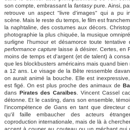
son compte, embrassant la
fantasy
pure. Ainsi, pa
retrouve un aspect "livre d'images" qui a pu i
scène. Mais le reste du temps, le film est franche
la naphtaline, des costumes aux décors. Christ
photographie la plus chiquée, la musique omnipré
surligne l'humour et désamorce toute tentative 
performance capture
laisse à désirer. Certes, en
moins de temps et d'argent (et de talent) à consa
que les blockbusters américains mais quand bien m
a 12 ans. Le visage de la Bête ressemble dava
on aurait animé la bouche. Elle est inexpressive
est figé. On est plus proche des animaux de
Ba
dans
Pirates des Caraïbes
. Vincent Cassel c
détonne. Et le casting, dans son ensemble, témoi
l'incompétence de Gans en tant que directeur 
qu'il faille embaucher des acteurs étrang
coproduction internationale, mais de là à cherch
accent à couper au couteau ou un méchant qui n