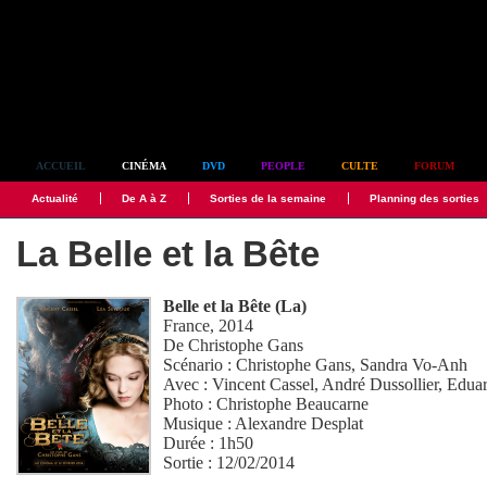
Simplement culte
ACCUEIL
CINÉMA
DVD
PEOPLE
CULTE
FORUM
Actualité
De A à Z
Sorties de la semaine
Planning des sorties
La Belle et la Bête
Belle et la Bête (La)
France, 2014
De
Christophe Gans
Scénario :
Christophe Gans
,
Sandra Vo-Anh
Avec :
Vincent Cassel
,
André Dussollier
,
Eduar
Photo :
Christophe Beaucarne
Musique :
Alexandre Desplat
Durée : 1h50
Sortie : 12/02/2014