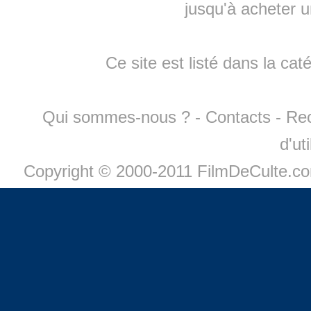
jusqu'à
acheter 
Ce site est listé dans la cat
Qui sommes-nous ?
-
Contacts
-
Re
d'ut
Copyright © 2000-2011 FilmDeCulte.c