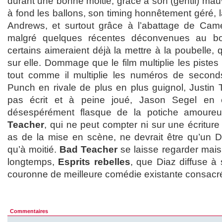
durant une bonne moitié, grâce à son (gentil) mauv
à fond les ballons, son timing honnêtement géré,
Andrews, et surtout grâce à l’abattage de Came
malgré quelques récentes déconvenues au bo
certains aimeraient déjà la mettre à la poubelle, 
sur elle. Dommage que le film multiplie les pistes p
tout comme il multiplie les numéros de seconds
Punch en rivale de plus en plus guignol, Justin 
pas écrit et à peine joué, Jason Segel en é
désespérément flasque de la potiche amoure
Teacher
, qui ne peut compter ni sur une écriture
as de la mise en scène, ne devrait être qu’un Di
qu’à moitié.
Bad Teacher
se laisse regarder mais
longtemps,
Esprits rebelles
, que Diaz diffuse à
couronne de meilleure comédie existante consacr
Commentaires