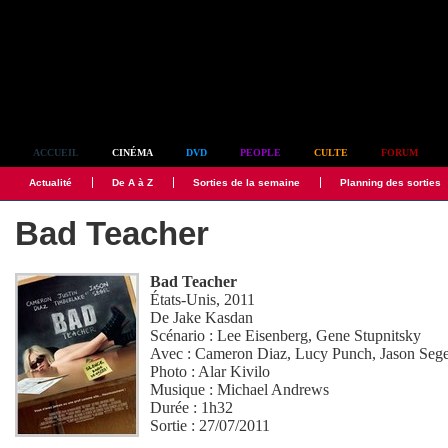
Simplement culte
ACCUEIL
CINÉMA
DVD
PEOPLE
CULTE
FORUM
Actualité
De A à Z
Sorties de la semaine
Planning des sorties
Bad Teacher
Bad Teacher
États-Unis, 2011
De
Jake Kasdan
Scénario :
Lee Eisenberg
,
Gene Stupnitsky
Avec :
Cameron Diaz
,
Lucy Punch
,
Jason Sege
Photo :
Alar Kivilo
Musique :
Michael Andrews
Durée : 1h32
Sortie : 27/07/2011