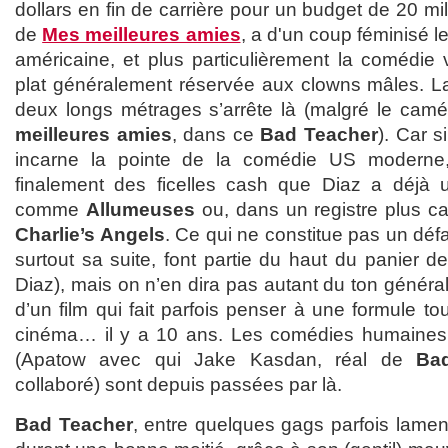
dollars en fin de carrière pour un budget de 20 mil
de
Mes meilleures amies
, a d'un coup féminisé 
américaine, et plus particulièrement la comédie 
plat généralement réservée aux clowns mâles. L
deux longs métrages s’arrête là (malgré le cam
meilleures amies
, dans ce
Bad Teacher
). Car s
incarne la pointe de la comédie US modern
finalement des ficelles cash que Diaz a déjà u
comme
Allumeuses
ou, dans un registre plus ca
Charlie’s Angels
. Ce qui ne constitue pas un défa
surtout sa suite, font partie du haut du panier d
Diaz), mais on n’en dira pas autant du ton génér
d’un film qui fait parfois penser à une formule to
cinéma… il y a 10 ans. Les comédies humaines
(Apatow avec qui Jake Kasdan, réal de
Ba
collaboré) sont depuis passées par là.
Bad Teacher
, entre quelques gags parfois lamen