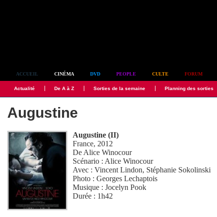
Simplement culte
ACCUEIL
CINÉMA
DVD
PEOPLE
CULTE
FORUM
Actualité
De A à Z
Sorties de la semaine
Planning des sorties
Augustine
Augustine (II)
France, 2012
De
Alice Winocour
Scénario :
Alice Winocour
Avec :
Vincent Lindon
,
Stéphanie Sokolinski
Photo :
Georges Lechaptois
Musique :
Jocelyn Pook
Durée : 1h42