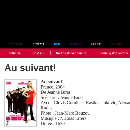
Simplement culte
ACCUEIL
CINÉMA
DVD
PEOPLE
CULTE
FORUM
Actualité
De A à Z
Sorties de la semaine
Planning des sorties
Au suivant!
Au suivant!
France, 2004
De
Jeanne Biras
Scénario :
Jeanne Biras
Avec :
Clovis Cornillac
,
Rastko Jankovic
,
Alexa
Rudes
Photo :
Jean-Marc Bouzou
Musique :
Nicolas Errera
Durée : 1h30