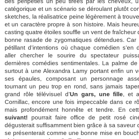
des péripéties un peu tirées par les cheveux, u
catégorique et un scénario se déroulant plutôt 
sketches, la réalisatrice peine légèrement à trou
et un caractère propre à son histoire. Mais heur
casting quatre étoiles souffle un vent de fraîcheur
bonne rasade de zygomatiques détendues. Car le 
pétillant d’intentions où chaque comédien s’en
aller chercher le sourire du spectateur pui
dernières comédies sentimentales. La palme de l’
surtout à une Alexandra Lamy portant enfin un vé
ses épaules, composant un personnage asse
tournant un peu trop en rond, sans jamais taper
grand rôle télévisuel d’
Un gars, une fille
, et 
Cornillac, encore une fois impeccable dans ce 
mais profondément honnête et tendre. En cett
suivant!
pourrait faire office de petit rosé ci
dégusterait suffisamment bien grâce à sa saveur c
se présenterait comme une bonne mise en bouche