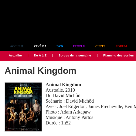
Simplement culte
ACCUEIL
CINÉMA
DVD
PEOPLE
CULTE
FORUM
Actualité
De A à Z
Sorties de la semaine
Planning des sorties
Animal Kingdom
Animal Kingdom
Australie, 2010
De
David Michôd
Scénario :
David Michôd
Avec :
Joel Edgerton
,
James Frecheville
,
Ben 
Photo :
Adam Arkapaw
Musique :
Antony Partos
Durée : 1h52