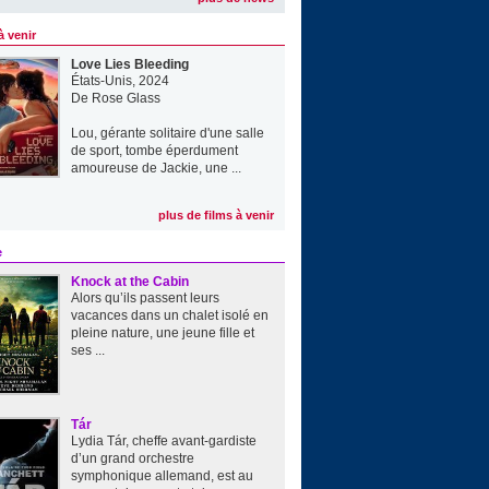
à venir
Love Lies Bleeding
États-Unis, 2024
De
Rose Glass
Lou, gérante solitaire d'une salle
de sport, tombe éperdument
amoureuse de Jackie, une ...
plus de films à venir
e
Knock at the Cabin
Alors qu’ils passent leurs
vacances dans un chalet isolé en
pleine nature, une jeune fille et
ses ...
Tár
Lydia Tár, cheffe avant-gardiste
d’un grand orchestre
symphonique allemand, est au