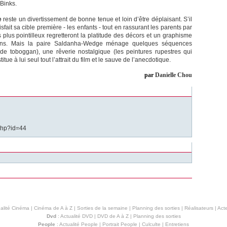
 Binks.
e
reste un divertissement de bonne tenue et loin d’être déplaisant. S’il
sfait sa cible première - les enfants - tout en rassurant les parents par
es plus pointilleux regretteront la platitude des décors et un graphisme
ins. Mais la paire Saldanha-Wedge ménage quelques séquences
de toboggan), une rêverie nostalgique (les peintures rupestres qui
tue à lui seul tout l’attrait du film et le sauve de l’anecdotique.
par
Danielle Chou
.php?id=44
alité Cinéma
|
Cinéma de A à Z
|
Sorties de la semaine
|
Planning des sorties
|
Réalisateurs
|
Acte
Dvd
:
Actualité DVD
|
DVD de A à Z
|
Planning des sorties
People
:
Actualité People
|
Portrait People
|
Culculte
|
Entretiens