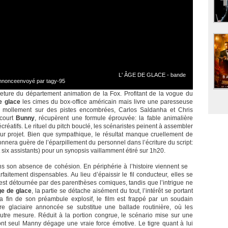
L' ÂGE DE GLACE - bande
nnonceenvoyé par tagy-95
meture du département animation de la Fox. Profitant de la vogue du
e glace
les cimes du box-office américain mais livre une paresseuse
t mollement sur des pistes encombrées, Carlos Saldanha et Chris
 court
Bunny
, récupèrent une formule éprouvée: la fable animalière
écréatifs. Le rituel du pitch bouclé, les scénaristes peinent à assembler
 leur projet. Bien que sympathique, le résultat manque cruellement de
onnera guère de l’éparpillement du personnel dans l’écriture du script:
t six assistants) pour un synopsis vaillamment étiré sur 1h20.
ns son absence de cohésion. En périphérie à l’histoire viennent se
aitement dispensables. Au lieu d’épaissir le fil conducteur, elles se
on est détournée par des parenthèses comiques, tandis que l’intrigue ne
ge de glace
, la partie se détache aisément du tout, l’intérêt se portant
a fin de son préambule explosif, le film est frappé par un soudain
re glaciaire annoncée se substitue une ballade routinière, où les
outre mesure. Réduit à la portion congrue, le scénario mise sur une
 seul Manny dégage une vraie force émotive. Le tigre quant à lui