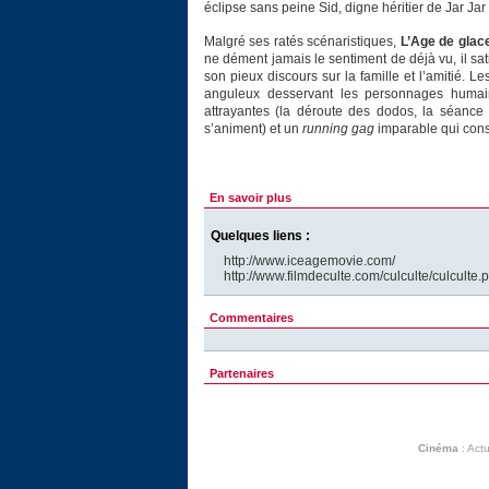
éclipse sans peine Sid, digne héritier de Jar Jar
Malgré ses ratés scénaristiques,
L’Age de glac
ne dément jamais le sentiment de déjà vu, il sati
son pieux discours sur la famille et l’amitié. L
anguleux desservant les personnages huma
attrayantes (la déroute des dodos, la séance 
s’animent) et un
running gag
imparable qui consti
En savoir plus
Quelques liens :
http://www.iceagemovie.com/
http://www.filmdeculte.com/culculte/culculte
Commentaires
Partenaires
Cinéma
:
Actu