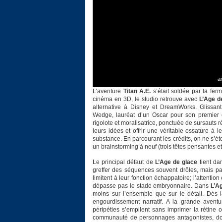
a
L’aventure
Titan A.E.
s’était soldée par la fer
cinéma en 3D, le studio retrouve avec
L’Age d
alternative à Disney et DreamWorks. Glissan
Wedge, lauréat d’un Oscar pour son premier
rigolote et moralisatrice, ponctuée de sursauts r
leurs idées et offrir une véritable ossature à
substance. En parcourant les crédits, on ne s’ét
un brainstorming à neuf (trois têtes pensantes e
Le principal défaut de
L’Age de glace
tient da
greffer des séquences souvent drôles, mais parf
limitent à leur fonction échappatoire; l’attenti
dépasse pas le stade embryonnaire. Dans
L’A
moins sur l’ensemble que sur le détail. Dès l
engourdissement narratif. A la grande aventu
péripéties s’empilent sans imprimer la rétine 
communauté de personnages antagonistes, dont