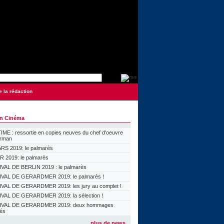
e la rédaction
on Cinéma
ME : ressortie en copies neuves du chef d'oeuvre
orman
S 2019: le palmarès
 2019: le palmarès
VAL DE BERLIN 2019 : le palmarès
VAL DE GERARDMER 2019: le palmarès !
VAL DE GERARDMER 2019: les jury au complet !
VAL DE GERARDMER 2019: la sélection !
IVAL DE GERARDMER 2019: deux hommages
lés
plus de news