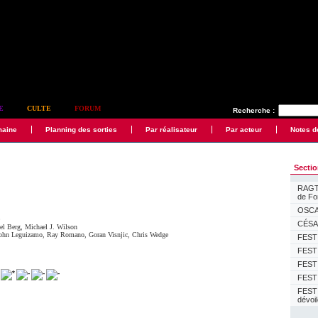
E
CULTE
FORUM
Recherche :
maine
Planning des sorties
Par réalisateur
Par acteur
Notes d
Secti
RAGTI
de F
OSCAR
e
CÉSAR
el Berg
,
Michael J. Wilson
ohn Leguizamo
,
Ray Romano
,
Goran Visnjic
,
Chris Wedge
FESTI
FESTI
FESTI
FESTI
FEST
dévoi