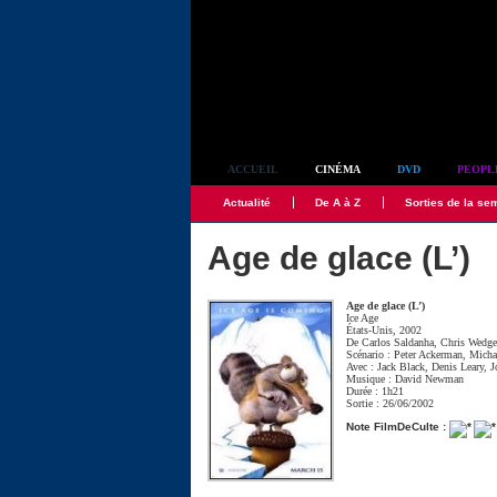
Simplement culte
ACCUEIL
CINÉMA
DVD
PEOPL
Actualité
De A à Z
Sorties de la se
Age de glace (L’)
Age de glace (L’)
Ice Age
États-Unis, 2002
De
Carlos Saldanha
,
Chris Wedg
Scénario :
Peter Ackerman
,
Micha
Avec :
Jack Black
,
Denis Leary
,
J
Musique :
David Newman
Durée : 1h21
Sortie : 26/06/2002
Note FilmDeCulte :