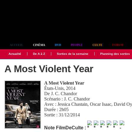
Simplement culte
ACCUEIL
CINÉMA
DVD
PEOPLE
CULTE
FORUM
Actualité
De A à Z
Sorties de la semaine
Planning des sorties
A Most Violent Year
A Most Violent Year
États-Unis, 2014
De
J. C. Chandor
Scénario :
J. C. Chandor
Avec :
Jessica Chastain
,
Oscar Isaac
,
David O
Durée : 2h05
Sortie : 31/12/2014
Note FilmDeCulte :