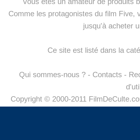
Vous êtes un amateur de produits
b
Comme les protagonistes du film Five, v
jusqu'à
acheter 
Ce site est listé dans la cat
Qui sommes-nous ?
-
Contacts
-
Re
d'ut
Copyright © 2000-2011 FilmDeCulte.c