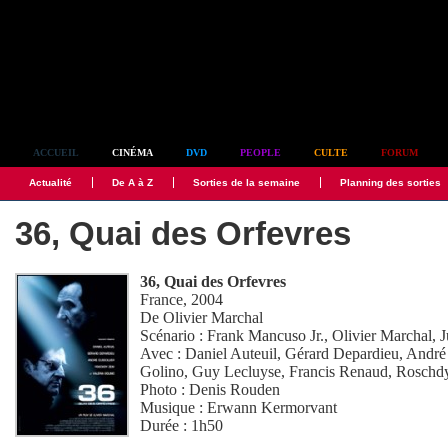
Simplement culte
ACCUEIL
CINÉMA
DVD
PEOPLE
CULTE
FORUM
Actualité
De A à Z
Sorties de la semaine
Planning des sorties
36, Quai des Orfevres
36, Quai des Orfevres
France, 2004
De
Olivier Marchal
Scénario :
Frank Mancuso Jr.
,
Olivier Marchal
,
J
Avec :
Daniel Auteuil
,
Gérard Depardieu
,
André 
Golino
,
Guy Lecluyse
,
Francis Renaud
,
Roschd
Photo :
Denis Rouden
Musique :
Erwann Kermorvant
Durée : 1h50