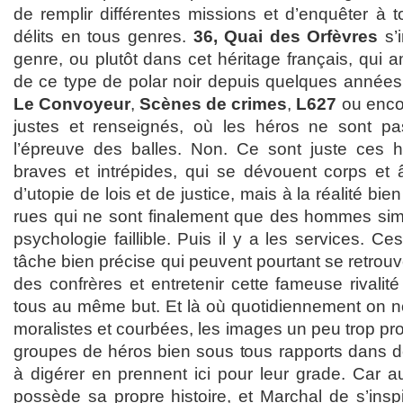
de remplir différentes missions et d’enquêter à t
délits en tous genres.
36, Quai des Orfèvres
s’
genre, ou plutôt dans cet héritage français, qui a
de ce type de polar noir depuis quelques année
Le Convoyeur
,
Scènes de crimes
,
L627
ou enc
justes et renseignés, où les héros ne sont p
l’épreuve des balles. Non. Ce sont juste ces
braves et intrépides, qui se dévouent corps et 
d’utopie de lois et de justice, mais à la réalité bie
rues qui ne sont finalement que des hommes sim
psychologie faillible. Puis il y a les services. Ce
tâche bien précise qui peuvent pourtant se retrouv
des confrères et entretenir cette fameuse rivalité
tous au même but. Et là où quotidiennement on 
moralistes et courbées, les images un peu trop pro
groupes de héros bien sous tous rapports dans 
à digérer en prennent ici pour leur grade. Car a
possède sa propre histoire, et Marchal de s’inspi