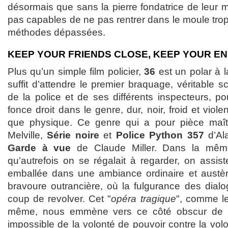
désormais que sans la pierre fondatrice de leur 
pas capables de ne pas rentrer dans le moule tro
méthodes dépassées.
KEEP YOUR FRIENDS CLOSE, KEEP YOUR E
Plus qu’un simple film policier,
36
est un polar à la
suffit d’attendre le premier braquage, véritable s
de la police et de ses différents inspecteurs, po
fonce droit dans le genre, dur, noir, froid et viol
que physique. Ce genre qui a pour pièce maîtr
Melville,
Série noire
et
Police Python 357
d’Al
Garde à vue
de Claude Miller. Dans la mêm
qu’autrefois on se régalait à regarder, on assis
emballée dans une ambiance ordinaire et austèr
bravoure outrancière, où la fulgurance des dia
coup de revolver. Cet "
opéra tragique
", comme le 
même, nous emmène vers ce côté obscur de 
impossible de la volonté de pouvoir contre la volon