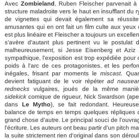
Avec
Zombieland
, Ruben Fleischer parvenait à 
structure maladroite vers le haut en insufflant du
de vignettes qui devait également sa réussite
amusantes qui en ont fait un film culte aux yeux de 
est plus linéaire et Fleischer a toujours un excelle
s'avère d'autant plus pertinent vu le postulat 
malheureusement, si Jesse Eisenberg et Aziz
sympathique, l'exposition est trop expédiée pour
poids à l'arc de ces protagonistes, et les perf
inégales, frisant par moments le
miscast
. Qua
devient fatiguant de le voir répéter
ad nausea
rednecks
vulgaires, joués de la même mani
sidekick
comique de rigueur, Nick Swardson (aper
dans
Le Mytho
), se fait redondant. Heureuse
balance de temps en temps quelques répliques q
grand chose d'autre. Le principal souci de l'ouvra
l'écriture. Les auteurs ont beau partir d'un pitch mal
la suite strictement rien d'original dans son déro