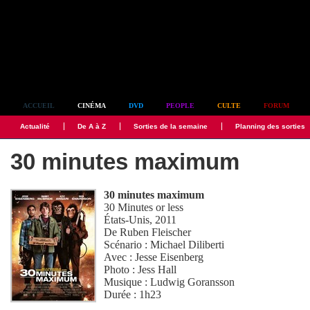
Simplement culte
ACCUEIL
CINÉMA
DVD
PEOPLE
CULTE
FORUM
Actualité
De A à Z
Sorties de la semaine
Planning des sorties
30 minutes maximum
30 minutes maximum
30 Minutes or less
États-Unis, 2011
De
Ruben Fleischer
Scénario :
Michael Diliberti
Avec :
Jesse Eisenberg
Photo :
Jess Hall
Musique :
Ludwig Goransson
Durée : 1h23