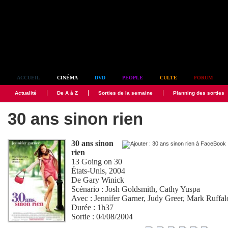
Simplement culte
ACCUEIL
CINÉMA
DVD
PEOPLE
CULTE
FORUM
Actualité
De A à Z
Sorties de la semaine
Planning des sorties
30 ans sinon rien
30 ans sinon
rien
13 Going on 30
États-Unis, 2004
De
Gary Winick
Scénario :
Josh Goldsmith
,
Cathy Yuspa
Avec :
Jennifer Garner
,
Judy Greer
,
Mark Ruffal
Durée : 1h37
Sortie : 04/08/2004