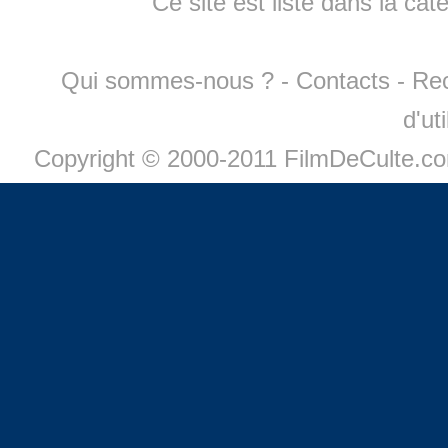
Ce site est listé dans la cat
Qui sommes-nous ?
-
Contacts
-
Re
d'ut
Copyright © 2000-2011 FilmDeCulte.c