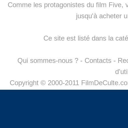
Comme les protagonistes du film Five, v
jusqu'à
acheter 
Ce site est listé dans la cat
Qui sommes-nous ?
-
Contacts
-
Re
d'ut
Copyright © 2000-2011 FilmDeCulte.c