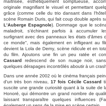
maîtrisée, esthétiquement somptueuse, acc
originale magnifiant le visuel et permettant que
grâce (comme celle du trio dansant dans l'hôte
scène Romain Duris, qui fait coup double après s
L'Auberge Espagnole
). Dommage que le scénar
maladroit, s'échinant parfois à accumuler les
surlignant avec des panneaux les états d'âmes d
ce monde", mais également en infligeant au f
devient la Lola de Demy, scène ridicule et en tota
du film. Ajoutons une fin un peu ratée et c
Cassard
redescend de son nuage noir, sans 
quelques dérapages incontrôlés aboutir à un crash 
Dans une année 2002 où le cinéma français peine
d'un très bon niveau,
17 fois Cécile Cassard
ti
suscite une grande curiosité quant à la suite de l
Honoré, qui démontre un grand nombre de qualit
laissant transparaître quelques influences (
également un sens de la mise en scène certain.