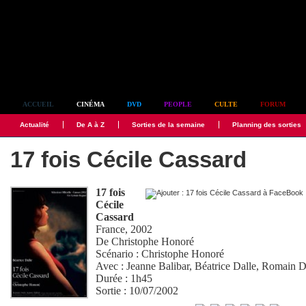
Simplement culte
ACCUEIL
CINÉMA
DVD
PEOPLE
CULTE
FORUM
Actualité
De A à Z
Sorties de la semaine
Planning des sorties
17 fois Cécile Cassard
17 fois
Cécile
Cassard
France, 2002
De
Christophe Honoré
Scénario :
Christophe Honoré
Avec :
Jeanne Balibar
,
Béatrice Dalle
,
Romain D
Durée : 1h45
Sortie : 10/07/2002