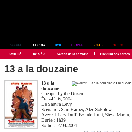
Simplement culte
ACCUEIL
CINÉMA
DVD
PEOPLE
CULTE
FORUM
Actualité
De A à Z
Sorties de la semaine
Planning des sorties
13 a la douzaine
13 a la
douzaine
Cheaper by the Dozen
États-Unis, 2004
De
Shawn Levy
Scénario :
Sam Harper
,
Alec Sokolow
Avec :
Hilary Duff
,
Bonnie Hunt
,
Steve Martin
,
Durée : 1h39
Sortie : 14/04/2004