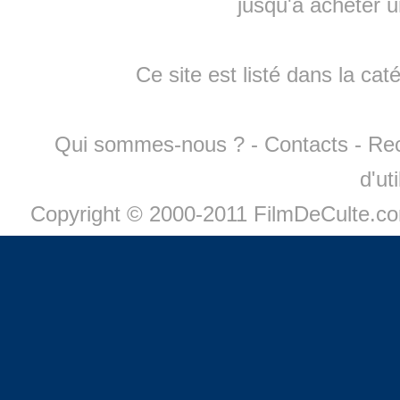
jusqu'à
acheter 
Ce site est listé dans la cat
Qui sommes-nous ?
-
Contacts
-
Re
d'ut
Copyright © 2000-2011 FilmDeCulte.c