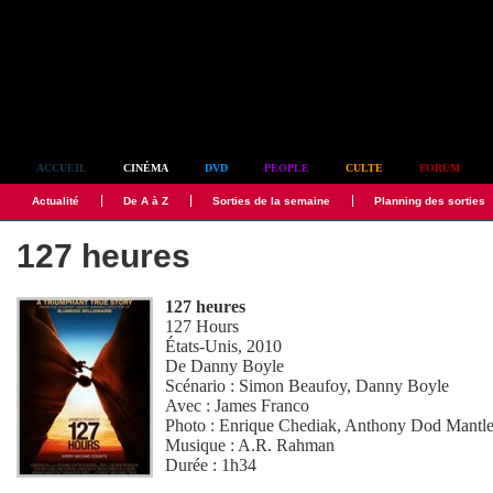
Simplement culte
ACCUEIL
CINÉMA
DVD
PEOPLE
CULTE
FORUM
Actualité
De A à Z
Sorties de la semaine
Planning des sorties
127 heures
127 heures
127 Hours
États-Unis, 2010
De
Danny Boyle
Scénario :
Simon Beaufoy
,
Danny Boyle
Avec :
James Franco
Photo :
Enrique Chediak
,
Anthony Dod Mantl
Musique :
A.R. Rahman
Durée : 1h34