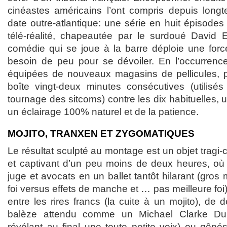
cinéastes américains l’ont compris depuis longt
date outre-atlantique: une série en huit épisode
télé-réalité, chapeautée par le surdoué David 
comédie qui se joue à la barre déploie une forc
besoin de peu pour se dévoiler. En l’occurre
équipées de nouveaux magasins de pellicules, p
boîte vingt-deux minutes consécutives (utilisés
tournage des sitcoms) contre les dix habituelles, 
un éclairage 100% naturel et de la patience.
MOJITO, TRANXEN ET ZYGOMATIQUES
Le résultat sculpté au montage est un objet tragi-
et captivant d’un peu moins de deux heures, où
juge et avocats en un ballet tantôt hilarant (gr
foi versus effets de manche et … pas meilleure foi), 
entre les rires francs (la cuite à un mojito), de 
balèze attendu comme un Michael Clarke Du
révélant au final une toute petite voix) ou gêné