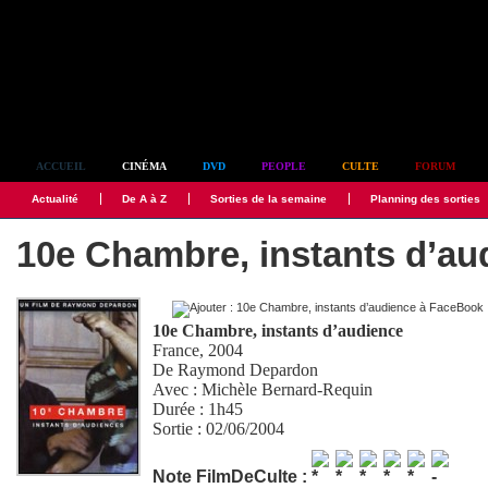
Simplement culte
ACCUEIL
CINÉMA
DVD
PEOPLE
CULTE
FORUM
Actualité
De A à Z
Sorties de la semaine
Planning des sorties
10e Chambre, instants d’au
10e Chambre, instants d’audience
France, 2004
De
Raymond Depardon
Avec :
Michèle Bernard-Requin
Durée : 1h45
Sortie : 02/06/2004
Note FilmDeCulte :