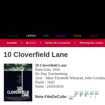
Simplement culte
ACCUEIL
CINÉMA
DVD
PEOPLE
CULTE
FORUM
Actualité
De A à Z
Sorties de la semaine
Planning des sorties
10 Cloverfield Lane
10 Cloverfield Lane
États-Unis, 2016
De
Dan Trachtenberg
Avec :
Mary Elizabeth Winstead
,
John Goodm
Durée : 1h43
Sortie : 16/03/2016
Note FilmDeCulte :