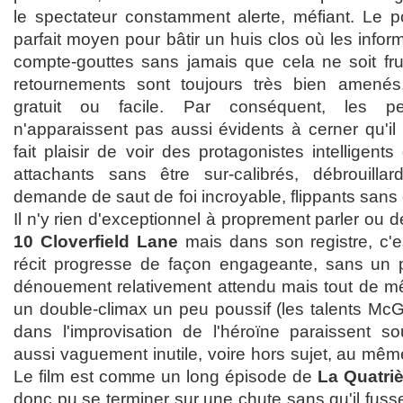
le spectateur constamment alerte, méfiant. Le po
parfait moyen pour bâtir un huis clos où les inform
compte-gouttes sans jamais que cela ne soit frus
retournements sont toujours très bien amenés
gratuit ou facile. Par conséquent, les 
n'apparaissent pas aussi évidents à cerner qu'il n
fait plaisir de voir des protagonistes intelligent
attachants sans être sur-calibrés, débrouil
demande de saut de foi incroyable, flippants sans qu
Il n'y rien d'exceptionnel à proprement parler ou d
10 Cloverfield Lane
mais dans son registre, c'
récit progresse de façon engageante, sans un p
dénouement relativement attendu mais tout de mê
un double-climax un peu poussif (les talents McG
dans l'improvisation de l'héroïne paraissent s
aussi vaguement inutile, voire hors sujet, au même
Le film est comme un long épisode de
La Quatri
donc pu se terminer sur une chute sans qu'il fuss