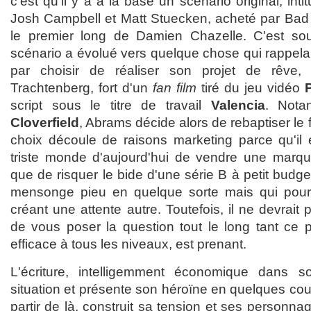
c'est qu'il y a à la base un scénario original, inti
Josh Campbell et Matt Stuecken, acheté par Bad R
le premier long de Damien Chazelle. C'est s
scénario a évolué vers quelque chose qui rappela
par choisir de réaliser son projet de rêve
Trachtenberg, fort d'un
fan film
tiré du jeu vidéo
P
script sous le titre de travail
Valencia
. Notan
Cloverfield
, Abrams décide alors de rebaptiser le f
choix découle de raisons marketing parce qu'il 
triste monde d'aujourd'hui de vendre une marqu
que de risquer le bide d'une série B à petit budge
mensonge pieu en quelque sorte mais qui pourra
créant une attente autre. Toutefois, il ne devrait p
de vous poser la question tout le long tant ce pet
efficace à tous les niveaux, est prenant.
L'écriture, intelligemment économique dans s
situation et présente son héroïne en quelques coup
partir de là, construit sa tension et ses personn