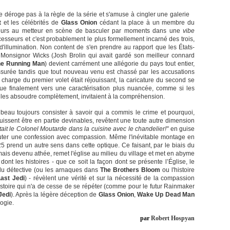
 déroge pas à la règle de la série et s'amuse à cingler une galerie
t
et les célébrités de
Glass Onion
cédant la place à un membre du
illeurs au metteur en scène de basculer par moments dans une
vibe
cesseurs et c'est probablement le plus formellement incarné des trois,
illumination. Non content de s'en prendre au rapport que les États-
de Monsignor Wicks (Josh Brolin qui avait gardé son meilleur connard
he Running Man
) devient carrément une allégorie du pays tout entier,
assurée tandis que tout nouveau venu est chassé par les accusations
à charge du premier volet était réjouissant, la caricature du second se
olue finalement vers une caractérisation plus nuancée, comme si les
 les absoudre complètement, invitaient à la compréhension.
 beau toujours consister à savoir qui a commis le crime et pourquoi,
 puissent être en partie devinables, revêtent une toute autre dimension
était le Colonel Moutarde dans la cuisine avec le chandelier!"
en guise
couter une confession avec compassion. Même l'inévitable montage en
25 prend un autre sens dans cette optique. Ce faisant, par le biais du
i mais devenu athée, remet l'église au milieu du village et met en abyme
 dont les histoires - que ce soit la façon dont se présente l’Église, le
du détective (ou les arnaques dans
The Brothers Bloom
ou l'histoire
ast Jedi
) - révèlent une vérité et sur la nécessité de la compassion
Histoire qui n'a de cesse de se répéter (comme pour le futur Rainmaker
Jedi
). Après la légère déception de
Glass Onion
,
Wake Up Dead Man
ogie.
par
Robert Hospyan