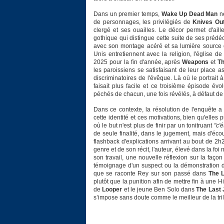
Dans un premier temps,
Wake Up Dead Man
ne
de personnages, les privilégiés de
Knives Ou
clergé et ses ouailles. Le décor permet d'a
gothique qui distingue cette suite de ses prédé
avec son montage acéré et sa lumière source d'
Unis entretiennent avec la religion, l'église 
2025 pour la fin d'année, après
Weapons
et
T
les paroissiens se satisfaisant de leur place 
discriminatoires de l'évêque. Là où le portrait 
faisait plus facile et ce troisième épisode év
péchés de chacun, une fois révélés, à défaut de
Dans ce contexte, la résolution de l'enquête a
cette identité et ces motivations, bien qu'elles
où le but n'est plus de finir par un tonitruant
"c'
de seule finalité, dans le jugement, mais d'é
flashback d'explications arrivant au bout de 2h
genre et de son récit, l'auteur, élevé dans la fo
son travail, une nouvelle réflexion sur la façon
témoignage d'un suspect ou la démonstration 
que se raconte Rey sur son passé dans
The L
plutôt que la punition afin de mettre fin à une 
de
Looper
et le jeune Ben Solo dans
The Last 
s’impose sans doute comme le meilleur de la tril