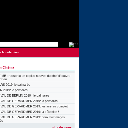
e la rédaction
on Cinéma
ME : ressortie en copies neuves du chef d'oeuvre
orman
S 2019: le palmarès
 2019: le palmarès
VAL DE BERLIN 2019 : le palmarès
VAL DE GERARDMER 2019: le palmarès !
VAL DE GERARDMER 2019: les jury au complet !
VAL DE GERARDMER 2019: la sélection !
IVAL DE GERARDMER 2019: deux hommages
lés
plus de news