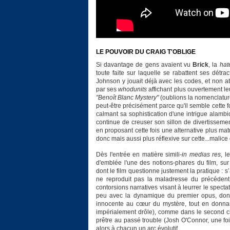
LE POUVOIR DU CRAIG T'OBLIGE
Si davantage de gens avaient vu
Brick
, la
hat
toute faite sur laquelle se rabattent ses dét
Johnson y jouait déjà avec les codes, et non 
par ses
whodunits
affichant plus ouvertement le
"Benoît Blanc Mystery"
(oublions la nomenclatu
peut-être précisément parce qu'il semble cette
calmant sa sophistication d'une intrigue alam
continue de creuser son sillon de divertissem
en proposant cette fois une alternative plus mat
donc mais aussi plus réflexive sur cette...malice 
Dès l'entrée en matière simili-
in medias res
, l
d'emblée l'une des notions-phares du film, sur
dont le film questionne justement la pratique : s
ne reproduit pas la maladresse du précédent
contorsions narratives visant à leurrer le specta
peu avec la dynamique du premier opus, dont 
innocente au cœur du mystère, tout en donnan
impérialement drôle), comme dans le second c
prêtre au passé trouble (Josh O'Connor, une fo
alors à chacun un arc évolutif.