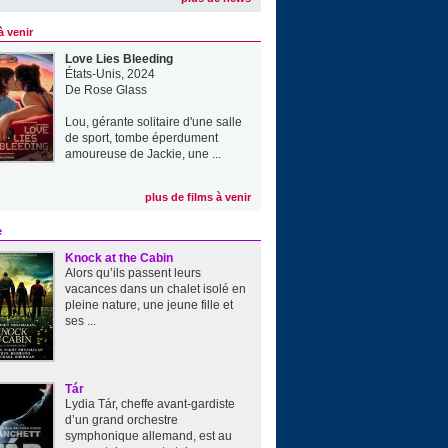
à venir
Love Lies Bleeding
États-Unis, 2024
De
Rose Glass
Lou, gérante solitaire d'une salle
de sport, tombe éperdument
amoureuse de Jackie, une ...
plus de films à venir
e
Knock at the Cabin
Alors qu’ils passent leurs
vacances dans un chalet isolé en
pleine nature, une jeune fille et
ses ...
Tár
Lydia Tár, cheffe avant-gardiste
d’un grand orchestre
symphonique allemand, est au