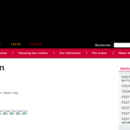
E
CULTE
FORUM
Recherche :
maine
Planning des sorties
Par réalisateur
Par acteur
Notes d
n
Secti
RAGTI
de F
OSCAR
CÉSAR
se
,
Daniel Craig
FESTI
FESTI
FESTI
FESTI
FEST
dévoi