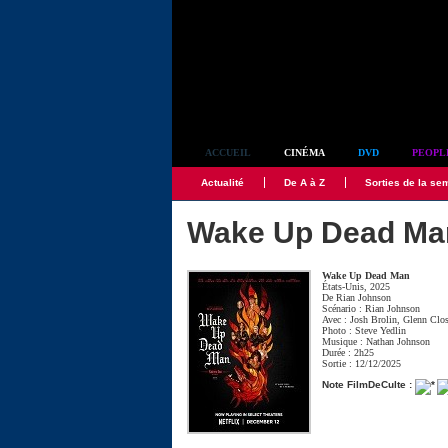
Simplement culte
ACCUEIL
CINÉMA
DVD
PEOPL
Actualité
De A à Z
Sorties de la se
Wake Up Dead Ma
Wake Up Dead Man
États-Unis, 2025
De
Rian Johnson
Scénario :
Rian Johnson
Avec :
Josh Brolin
,
Glenn Clo
Photo :
Steve Yedlin
Musique :
Nathan Johnson
Durée : 2h25
Sortie : 12/12/2025
Note FilmDeCulte :