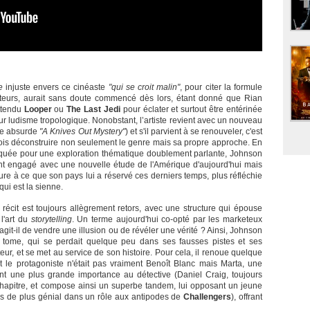
e
injuste envers ce cinéaste
"qui se croit malin"
, pour citer la formule
racteurs, aurait sans doute commencé dès lors, étant donné que Rian
attendu
Looper
ou
The Last Jedi
pour éclater et surtout être entérinée
ur ludisme tropologique. Nonobstant, l’artiste revient avec un nouveau
re absurde
"A Knives Out Mystery"
) et s'il parvient à se renouveler, c'est
 fois déconstruire non seulement le genre mais sa propre approche. En
biquée pour une exploration thématique doublement parlante, Johnson
ent engagé avec une nouvelle étude de l'Amérique d'aujourd'hui mais
ure à ce que son pays lui a réservé ces derniers temps, plus réfléchie
qui est la sienne.
e récit est toujours allègrement retors, avec une structure qui épouse
 l'art du
storytelling
. Un terme aujourd'hui co-opté par les marketeux
’agit-il de vendre une illusion ou de révéler une vérité ? Ainsi, Johnson
 tome, qui se perdait quelque peu dans ses fausses pistes et ses
teur, et se met au service de son histoire. Pour cela, il renoue quelque
le protagoniste n'était pas vraiment Benoît Blanc mais Marta, une
t une plus grande importance au détective (Daniel Craig, toujours
hapitre, et compose ainsi un superbe tandem, lui opposant un jeune
is de plus génial dans un rôle aux antipodes de
Challengers
), offrant