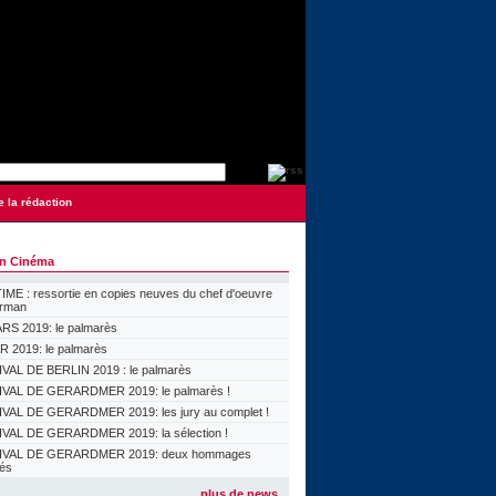
e la rédaction
on Cinéma
ME : ressortie en copies neuves du chef d'oeuvre
orman
S 2019: le palmarès
 2019: le palmarès
VAL DE BERLIN 2019 : le palmarès
VAL DE GERARDMER 2019: le palmarès !
VAL DE GERARDMER 2019: les jury au complet !
VAL DE GERARDMER 2019: la sélection !
IVAL DE GERARDMER 2019: deux hommages
lés
plus de news