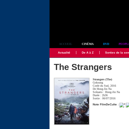
Simplement culte
ACCUEIL
CINÉMA
DVD
PEOPL
Actualité
De A à Z
Sorties de la se
The Strangers
Strangers (The)
Goksung
Corée du Sud, 2016
De
Hong-Jin Na
Scénario :
Hong-Jin Na
Durée : 2h36
Sortie : 06/07/2016
Note FilmDeCulte :