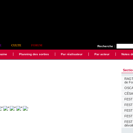
E
CULTE
FORUM
Recherche :
maine
Planning des sorties
Par réalisateur
Par acteur
Notes d
Secti
RAGTI
de F
OSCAR
CÉSAR
FESTI
FESTI
FESTI
FESTI
FEST
dévoi