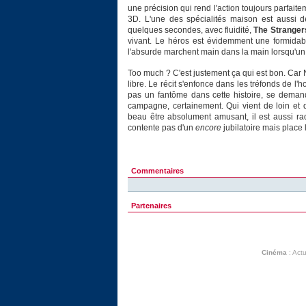
une précision qui rend l'action toujours parfaitem
3D. L'une des spécialités maison est aussi d
quelques secondes, avec fluidité,
The Stranger
vivant. Le héros est évidemment une formidable
l'absurde marchent main dans la main lorsqu'un 
Too much ? C'est justement ça qui est bon. Car 
libre. Le récit s'enfonce dans les tréfonds de l'h
pas un fantôme dans cette histoire, se deman
campagne, certainement. Qui vient de loin et
beau être absolument amusant, il est aussi ra
contente pas d'un
encore
jubilatoire mais place 
Commentaires
Partenaires
Cinéma
:
Actu