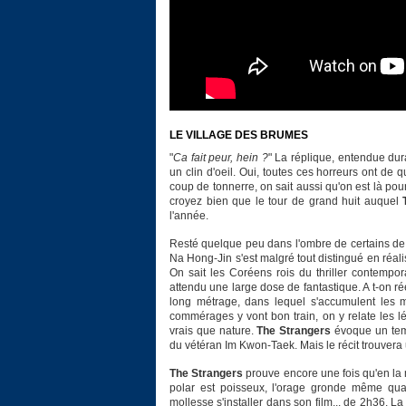
LE VILLAGE DES BRUMES
"
Ca fait peur, hein ?
" La réplique, entendue du
un clin d'oeil. Oui, toutes ces horreurs ont de 
coup de tonnerre, on sait aussi qu'on est là p
croyez bien que le tour de grand huit auquel
l'année.
Resté quelque peu dans l'ombre de certains 
Na Hong-Jin s'est malgré tout distingué en réali
On sait les Coréens rois du thriller contempo
attendu une large dose de fantastique. A t-on rée
long métrage, dans lequel s'accumulent les m
commérages y vont bon train, on y relate les lé
vrais que nature.
The Strangers
évoque un temp
du vétéran Im Kwon-Taek. Mais le récit trouvera
The Strangers
prouve encore une fois qu'en la m
polar est poisseux, l'orage gronde même qu
mollesse s'installer dans son film... de 2h36.