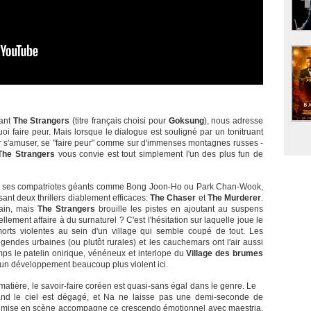
rant
The Strangers
(titre français choisi pour
Goksung
), nous adresse
quoi faire peur. Mais lorsque le dialogue est souligné par un tonitruant
our s'amuser, se "faire peur" comme sur d'immenses montagnes russes -
The Strangers
vous convie est tout simplement l'un des plus fun de
de ses compatriotes géants comme Bong Joon-Ho ou Park Chan-Wook,
sant deux thrillers diablement efficaces:
The Chaser
et
The Murderer
.
rain, mais
The Strangers
brouille les pistes en ajoutant au suspens
llement affaire à du surnaturel ? C'est l'hésitation sur laquelle joue le
orts violentes au sein d'un village qui semble coupé de tout. Les
gendes urbaines (ou plutôt rurales) et les cauchemars ont l'air aussi
s le patelin onirique, vénéneux et interlope du
Village des brumes
 un développement beaucoup plus violent ici.
atière, le savoir-faire coréen est quasi-sans égal dans le genre. Le
and le ciel est dégagé, et Na ne laisse pas une demi-seconde de
 La mise en scène accompagne ce crescendo émotionnel avec maestria,