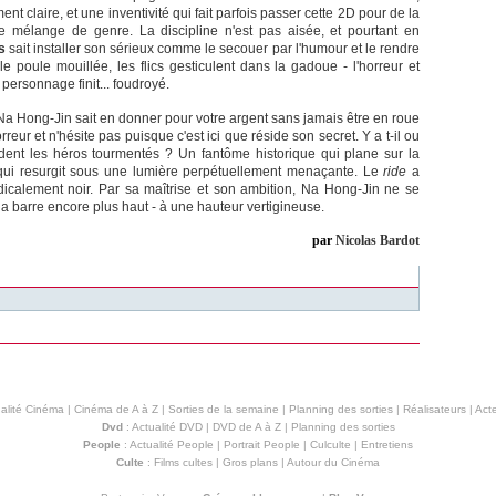
ent claire, et une inventivité qui fait parfois passer cette 2D pour de la
e mélange de genre. La discipline n'est pas aisée, et pourtant en
s
sait installer son sérieux comme le secouer par l'humour et le rendre
 poule mouillée, les flics gesticulent dans la gadoue - l'horreur et
personnage finit... foudroyé.
Na Hong-Jin sait en donner pour votre argent sans jamais être en roue
orreur et n'hésite pas puisque c'est ici que réside son secret. Y a t-il ou
dent les héros tourmentés ? Un fantôme historique qui plane sur la
 qui resurgit sous une lumière perpétuellement menaçante. Le
ride
a
dicalement noir. Par sa maîtrise et son ambition, Na Hong-Jin ne se
la barre encore plus haut - à une hauteur vertigineuse.
par
Nicolas Bardot
alité Cinéma
|
Cinéma de A à Z
|
Sorties de la semaine
|
Planning des sorties
|
Réalisateurs
|
Acte
Dvd
:
Actualité DVD
|
DVD de A à Z
|
Planning des sorties
People
:
Actualité People
|
Portrait People
|
Culculte
|
Entretiens
Culte
:
Films cultes
|
Gros plans
|
Autour du Cinéma