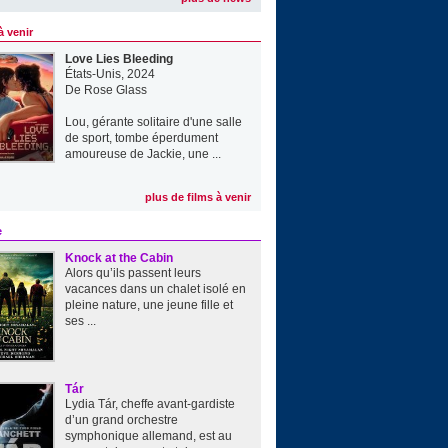
à venir
Love Lies Bleeding
États-Unis, 2024
De
Rose Glass
Lou, gérante solitaire d'une salle
de sport, tombe éperdument
amoureuse de Jackie, une ...
plus de films à venir
e
Knock at the Cabin
Alors qu’ils passent leurs
vacances dans un chalet isolé en
pleine nature, une jeune fille et
ses ...
Tár
Lydia Tár, cheffe avant-gardiste
d’un grand orchestre
symphonique allemand, est au