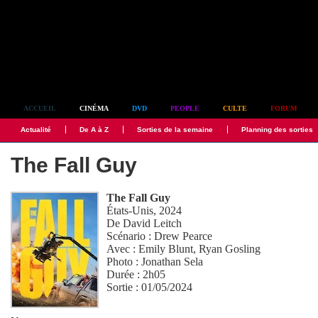
Simplement culte
ACCUEIL
CINÉMA
DVD
PEOPLE
CULTE
FORUM
Actualité
De A à Z
Sorties de la semaine
Planning des sorties
The Fall Guy
The Fall Guy
États-Unis, 2024
De
David Leitch
Scénario :
Drew Pearce
Avec :
Emily Blunt
,
Ryan Gosling
Photo :
Jonathan Sela
Durée : 2h05
Sortie : 01/05/2024