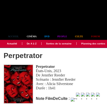
Simplement culte
ACCUEIL
CINÉMA
DVD
PEOPLE
CULTE
FORUM
Actualité
De A à Z
Sorties de la semaine
Planning des sorties
Perpetrator
Perpetrator
États-Unis, 2023
De
Jennfier Reeder
Scénario :
Jennfier Reeder
Avec :
Alicia Silverstone
Durée : 1h41
Note FilmDeCulte :