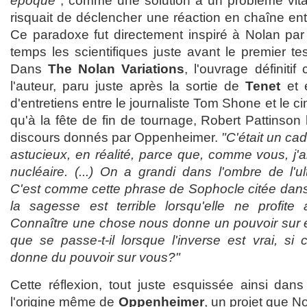
époque"
, comme une solution à un problème vital
risquait de déclencher une réaction en chaîne ent
Ce paradoxe fut directement inspiré à Nolan par
temps les scientifiques juste avant le premier te
Dans
The Nolan Variations
, l'ouvrage définit
l'auteur, paru juste après la sortie de
Tenet
et é
d'entretiens entre le journaliste Tom Shone et le ci
qu'à la fête de fin de tournage, Robert Pattinson l
discours donnés par Oppenheimer.
"C'était un cad
astucieux, en réalité, parce que, comme vous, j'ai
nucléaire. (...) On a grandi dans l'ombre de l'ul
C'est comme cette phrase de Sophocle citée da
la sagesse est terrible lorsqu'elle ne profit
Connaître une chose nous donne un pouvoir sur e
que se passe-t-il lorsque l'inverse est vrai, si
donne du pouvoir sur vous?"
Cette réflexion, tout juste esquissée ainsi dans
l'origine même de
Oppenheimer
, un projet que N