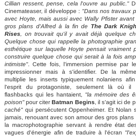
Cillian ressent, pense, cela l'ouvre au public."
Da
Cinemateaser, il développe :
"Dans nos travaux 
avec Hoyte, mais aussi avec Wally Pfister avant
gros plans d'Alfred à la fin de
The Dark Knigh
Rises
, on trouvait qu'il y avait déjà quelque cho
Quelque chose qui rappelle la photographie grand
esthétique sur laquelle Hoyte pensait vraiment po
construire quelque chose qui serait à la fois amp
intimiste"
. Cette fois, l'immersion permise par l
impressionner mais à s'identifier. De la mê
multiplie les inserts typiquement nolaniens afin
l'esprit du protagoniste, seulement là où il s
flashbacks qui les hantaient,
"la mémoire des ê
poison"
pour citer
Batman Begins
, il s'agit ici d
caché"
qui persécutent Oppenheimer. Et Nolan se
jamais, renouant avec son amour des gros plans 
la macrophotographie servant à rendre état de
vagues d'énergie afin de traduire à l'écran
"l'e