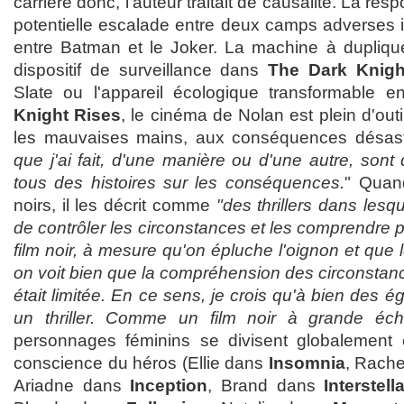
carrière donc, l'auteur traitait de causalité. La resp
potentielle escalade entre deux camps adverses i
entre Batman et le Joker. La machine à dupliq
dispositif de surveillance dans
The Dark Knigh
Slate ou l'appareil écologique transformable
Knight Rises
, le cinéma de Nolan est plein d'out
les mauvaises mains, aux conséquences désas
que j'ai fait, d'une manière ou d'une autre, sont 
tous des histoires sur les conséquences.
" Quan
noirs, il les décrit comme
"des thrillers dans lesqu
de contrôler les circonstances et les comprendre
film noir, à mesure qu'on épluche l'oignon et que 
on voit bien que la compréhension des circonstan
était limitée. En ce sens, je crois qu'à bien des é
un thriller. Comme un film noir à grande éche
personnages féminins se divisent globalement e
conscience du héros (Ellie dans
Insomnia
, Rach
Ariadne dans
Inception
, Brand dans
Interstell