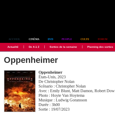
Simplement culte
ACCUEIL
CINÉMA
DVD
PEOPLE
CULTE
FORUM
Actualité
De A à Z
Sorties de la semaine
Planning des sorties
Oppenheimer
Oppenheimer
États-Unis, 2023
De
Christopher Nolan
Scénario :
Christopher Nolan
Avec :
Emily Blunt
,
Matt Damon
,
Robert Dow
Photo :
Hoyte Van Hoytema
Musique :
Ludwig Goransson
Durée : 3h00
Sortie : 19/07/2023