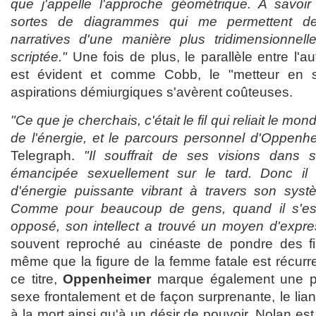
que j'appelle l'approche géométrique. A savoir
sortes de diagrammes qui me permettent de 
narratives d'une manière plus tridimensionnell
scriptée."
Une fois de plus, le parallèle entre l'
est évident et comme Cobb, le "metteur en 
aspirations démiurgiques s'avèrent coûteuses.
"Ce que je cherchais, c'était le fil qui reliait le mo
de l'énergie, et le parcours personnel d'Oppenh
Telegraph.
"Il souffrait de ses visions dans 
émancipée sexuellement sur le tard. Donc il
d'énergie puissante vibrant à travers son syst
Comme pour beaucoup de gens, quand il s'est
opposé, son intellect a trouvé un moyen d'expre
souvent reproché au cinéaste de pondre des f
même que la figure de la femme fatale est récurr
ce titre,
Oppenheimer
marque également une pr
sexe frontalement et de façon surprenante, le lian
à la mort ainsi qu'à un désir de pouvoir. Nolan es