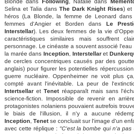
Blonde dans
Following
, Natalie dans
Mement
Selina et Talia dans
The Dark Knight Rises
) et
héros (La Blonde, la femme de Leonard dan
femmes d'Angier et Borden dans
Le Prest
Interstellar
). Les deux femmes de la vie d'Oppe
caractéristiques similaires mais souffrent c
personnage. Le cinéaste a souvent associé l'eau à
la marée dans
Inception
,
Interstellar
et
Dunkerq
de cercles concentriques causés par des goutte
anglais) pour figurer les potentielles répercussion
guerre nucléaire. Oppenheimer ne voit plus ça,
compté avant l'inévitable. La peur de l'extinc
Intertsellar
et
Tenet
réapparaît mais sans l'éch
science-fiction. Impossible de revenir en arrièr
protagonistes nolaniens pouvaient autrefois trouve
le biais de l'illusion, il n'y a aucune réde
Inception
,
Tenet
se concluait sur l'image d'un enfa
avec cette réplique :
"C'est la bombe qui n'a pas