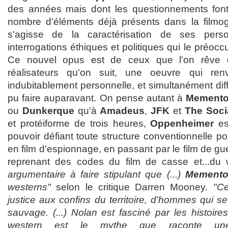
des années mais dont les questionnements fo
nombre d'éléments déjà présents dans la filmogra
s'agisse de la caractérisation de ses per
interrogations éthiques et politiques qui le préoc
Ce nouvel opus est de ceux que l'on rêve d
réalisateurs qu'on suit, une oeuvre qui ren
indubitablement personnelle, et simultanément diff
pu faire auparavant. On pense autant à
Mement
ou
Dunkerque
qu'à
Amadeus
,
JFK
et
The Soci
et protéiforme de trois heures,
Oppenheimer
es
pouvoir défiant toute structure conventionnelle po
en film d'espionnage, en passant par le film de gu
reprenant des codes du film de casse et...du
argumentaire à faire stipulant que (...)
Mement
westerns"
selon le critique Darren Mooney.
"Ce
justice aux confins du territoire, d'hommes qui s
sauvage. (...) Nolan est fasciné par les histoire
western est le mythe que raconte un