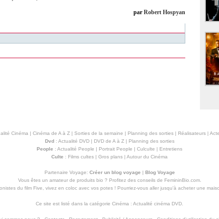
par
Robert Hospyan
alité Cinéma
|
Cinéma de A à Z
|
Sorties de la semaine
|
Planning des sorties
|
Réalisateurs
|
Acte
Dvd
:
Actualité DVD
|
DVD de A à Z
|
Planning des sorties
People
:
Actualité People
|
Portrait People
|
Culculte
|
Entretiens
Culte
:
Films cultes
|
Gros plans
|
Autour du Cinéma
Partenaire Voyage:
Créer un blog voyage
|
Blog Voyage
Vous êtes un amateur de produits
bio
? Profitez des conseils de FemininBio.com.
istes du film Five, vivez en coloc avec vos potes ! Pourriez-vous aller jusqu'à
acheter une mais
Ce site est listé dans la catégorie
Cinéma
:
Actualité cinéma DVD
.