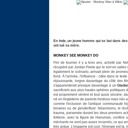
En Inde, un jeune homme qui se bat dans de
ont tué sa mère.
MONKEY SEE MONKEY DO
Fini de tourner il y a trois ans, acheté par Net
récupéré par Jordan Peele qui le sort en salles 
également le scénario, arrivait plein de prome
fond. À l'arrivée, l'influence - citée dans le tex
réjouissante, lorgne davantage du côté des film
s'apparenterait presque davantage à un
Gladia
sacrificiels aux plus hautes sphères politiques
est proprement vénère et tout aussi sincère, 
né en Angleterre de parents hindous mais nés au 
comme l'inclusion de l'antique communauté hij
binaires ou de
genderfluid
. Néanmoins, le réci
trauma, parsemée durant les deux premiers acte
folklore, avec la figure de Hanuman, confère u
méchants ne sont pas assez incarnés, ce qui amo
très ardue. L'imagerie est cool, l'énergie est là, m