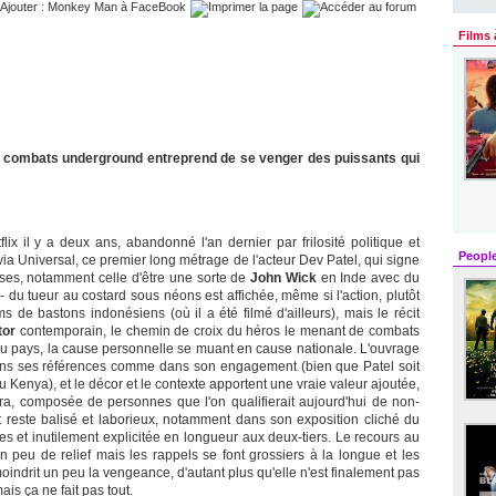
Films 
s combats underground entreprend de se venger des puissants qui
flix il y a deux ans, abandonné l'an dernier par frilosité politique et
Peopl
via Universal, ce premier long métrage de l'acteur Dev Patel, qui signe
sses, notamment celle d'être une sorte de
John Wick
en Inde avec du
te - du tueur au costard sous néons est affichée, même si l'action, plutôt
s de bastons indonésiens (où il a été filmé d'ailleurs), mais le récit
tor
contemporain, le chemin de croix du héros le menant de combats
 du pays, la cause personnelle se muant en cause nationale. L'ouvrage
dans ses références comme dans son engagement (bien que Patel soit
Kenya), et le décor et le contexte apportent une vraie valeur ajoutée,
ra, composée de personnes que l'on qualifierait aujourd'hui de non-
t reste balisé et laborieux, notamment dans son exposition cliché du
s et inutilement explicitée en longueur aux deux-tiers. Le recours au
n peu de relief mais les rappels se font grossiers à la longue et les
indrit un peu la vengeance, d'autant plus qu'elle n'est finalement pas
ais ça ne fait pas tout.