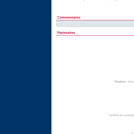
Commentaires
Partenaires
Cinéma
:
Actu
Comme les protagon