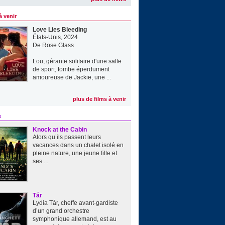
à venir
Love Lies Bleeding
États-Unis, 2024
De
Rose Glass
Lou, gérante solitaire d'une salle
de sport, tombe éperdument
amoureuse de Jackie, une ...
plus de films à venir
e
Knock at the Cabin
Alors qu’ils passent leurs
vacances dans un chalet isolé en
pleine nature, une jeune fille et
ses ...
Tár
Lydia Tár, cheffe avant-gardiste
d’un grand orchestre
symphonique allemand, est au