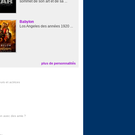
sommet de son art et de sa ...
Babylon
Los Angeles des années 1920 ...
plus de personnalités
urs et actrices
on avec des amis
?