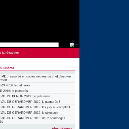
e la rédaction
on Cinéma
ME : ressortie en copies neuves du chef d'oeuvre
orman
S 2019: le palmarès
 2019: le palmarès
VAL DE BERLIN 2019 : le palmarès
VAL DE GERARDMER 2019: le palmarès !
VAL DE GERARDMER 2019: les jury au complet !
VAL DE GERARDMER 2019: la sélection !
IVAL DE GERARDMER 2019: deux hommages
lés
plus de news