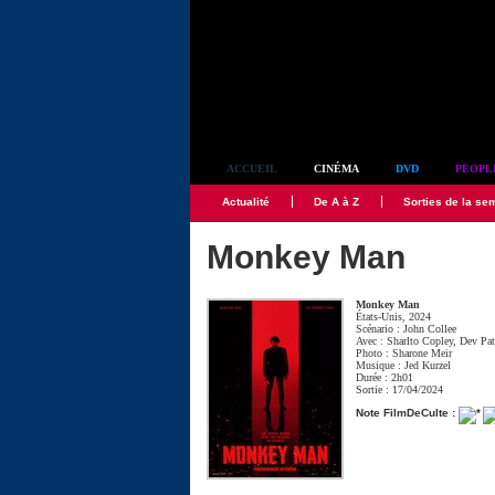
Simplement culte
ACCUEIL
CINÉMA
DVD
PEOPL
Actualité
De A à Z
Sorties de la se
Monkey Man
Monkey Man
États-Unis, 2024
Scénario :
John Collee
Avec :
Sharlto Copley
,
Dev Pat
Photo :
Sharone Meir
Musique :
Jed Kurzel
Durée : 2h01
Sortie : 17/04/2024
Note FilmDeCulte :