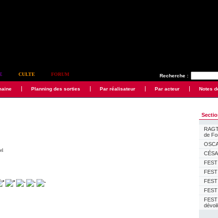
E
CULTE
FORUM
Recherche :
maine
Planning des sorties
Par réalisateur
Par acteur
Notes d
Secti
RAGTI
de F
OSCAR
el
CÉSAR
FESTI
FESTI
FESTI
FESTI
FEST
dévoi