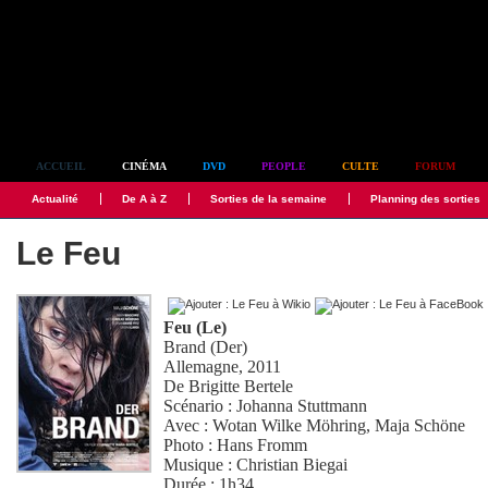
Simplement culte
ACCUEIL
CINÉMA
DVD
PEOPLE
CULTE
FORUM
Actualité
De A à Z
Sorties de la semaine
Planning des sorties
Le Feu
Feu (Le)
Brand (Der)
Allemagne, 2011
De
Brigitte Bertele
Scénario :
Johanna Stuttmann
Avec :
Wotan Wilke Möhring
,
Maja Schöne
Photo :
Hans Fromm
Musique :
Christian Biegai
Durée : 1h34