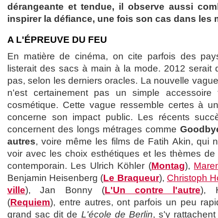
dérangeante et tendue, il observe aussi com
inspirer la défiance, une fois son cas dans les 
A L'ÉPREUVE DU FEU
En matière de cinéma, on cite parfois des p
listerait des sacs à main à la mode. 2012 serait
pas, selon les derniers oracles. La nouvelle vague
n'est certainement pas un simple accessoire
cosmétique. Cette vague ressemble certes à un
concerne son impact public. Les récents succ
concernent des longs métrages comme
Goodbye
autres
, voire même les films de Fatih Akin, qui
voir avec les choix esthétiques et les thèmes de
contemporain. Les Ulrich Köhler (
Montag
),
Mare
Benjamin Heisenberg (
Le Braqueur
),
Christoph H
ville
), Jan Bonny (
L'Un contre l'autre
), 
(
Requiem
), entre autres, ont parfois un peu ra
grand sac dit de
L'école de Berlin
, s'y rattachen