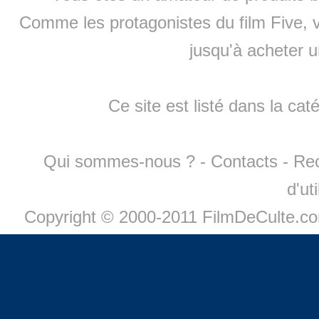
Comme les protagonistes du film Five, v
jusqu'à
acheter 
Ce site est listé dans la cat
Qui sommes-nous ?
-
Contacts
-
Re
d'ut
Copyright © 2000-2011 FilmDeCulte.c