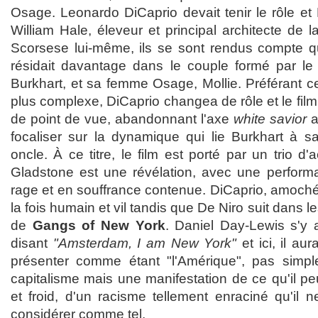
Osage. Leonardo DiCaprio devait tenir le rôle et
William Hale, éleveur et principal architecte de l
Scorsese lui-même, ils se sont rendus compte que
résidait davantage dans le couple formé par le
Burkhart, et sa femme Osage, Mollie. Préférant ce
plus complexe, DiCaprio changea de rôle et le fi
de point de vue, abandonnant l'axe
white savior
a
focaliser sur la dynamique qui lie Burkhart à 
oncle. À ce titre, le film est porté par un trio d'
Gladstone est une révélation, avec une performa
rage et en souffrance contenue. DiCaprio, amoché
la fois humain et vil tandis que De Niro suit dans l
de
Gangs of New York
. Daniel Day-Lewis s'y 
disant
"Amsterdam, I am New York"
et ici, il au
présenter comme étant "l'Amérique", pas sim
capitalisme mais une manifestation de ce qu'il pe
et froid, d'un racisme tellement enraciné qu'il
considérer comme tel.