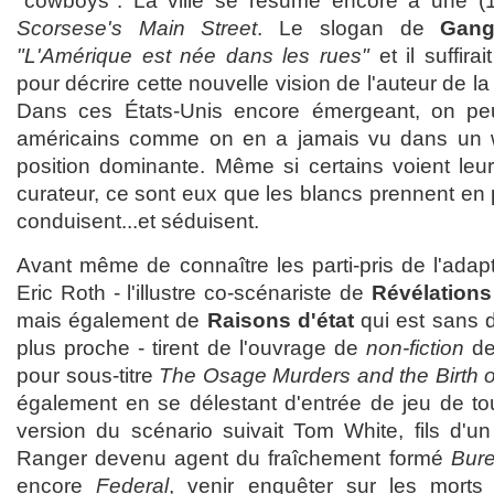
"cowboys". La ville se résume encore à une (1
Scorsese's Main Street
. Le slogan de
Gang
"L'Amérique est née dans les rues"
et il suffira
pour décrire cette nouvelle vision de l'auteur de l
Dans ces États-Unis encore émergeant, on peu
américains comme on en a jamais vu dans un w
position dominante. Même si certains voient leu
curateur, ce sont eux que les blancs prennent en
conduisent...et séduisent.
Avant même de connaître les parti-pris de l'adap
Eric Roth - l'illustre co-scénariste de
Révélations
mais également de
Raisons d'état
qui est sans d
plus proche - tirent de l'ouvrage de
non-fiction
de
pour sous-titre
The Osage Murders and the Birth o
également en se délestant d'entrée de jeu de to
version du scénario suivait Tom White, fils d'un
Ranger devenu agent du fraîchement formé
Bure
encore
Federal
, venir enquêter sur les morts 