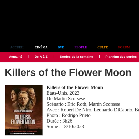
Simplement culte
ACCUEIL
CINÉMA
DVD
PEOPLE
CULTE
FORUM
Actualité
De A à Z
Sorties de la semaine
Planning des sorties
Killers of the Flower Moon
Killers of the Flower Moon
États-Unis, 2023
De
Martin Scorsese
Scénario :
Eric Roth
,
Martin Scorsese
Avec :
Robert De Niro
,
Leonardo DiCaprio
,
B
Photo :
Rodrigo Prieto
Durée : 3h26
Sortie : 18/10/2023