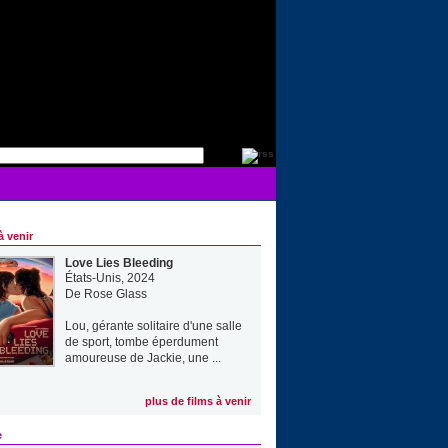
à venir
Love Lies Bleeding
États-Unis, 2024
De
Rose Glass
Lou, gérante solitaire d'une salle
de sport, tombe éperdument
amoureuse de Jackie, une ...
plus de films à venir
e