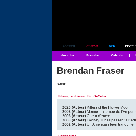
Simplement culte
ACCUEIL
CINÉMA
DVD
PEOPL
Actualité
Portraits
Culculte
Brendan Fraser
Acteur
Filmographie sur FilmDeCulte
2023 (Acteur)
Killers of the Flower Moon
2008 (Acteur)
Momie : la tombe de l'Empere
2008 (Acteur)
Coeur d'encre
2003 (Acteur)
Looney Tunes passent a l’acti
2002 (Acteur)
Un Américain bien tranquille