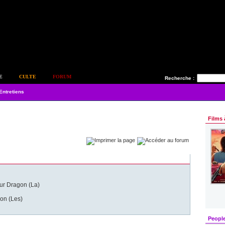
E
CULTE
FORUM
Recherche :
Entretiens
Films 
ur Dragon (La)
on (Les)
Peopl