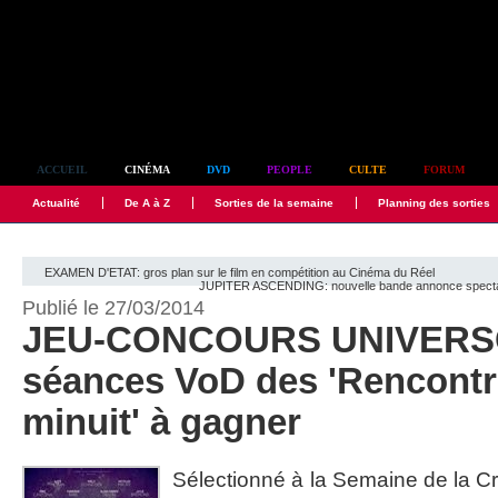
Simplement culte
ACCUEIL
CINÉMA
DVD
PEOPLE
CULTE
FORUM
Actualité
De A à Z
Sorties de la semaine
Planning des sorties
EXAMEN D'ETAT: gros plan sur le film en compétition au Cinéma du Réel
JUPITER ASCENDING: nouvelle bande annonce spectac
Publié le 27/03/2014
JEU-CONCOURS UNIVERSC
séances VoD des 'Rencontr
minuit' à gagner
Sélectionné à la Semaine de la Cr