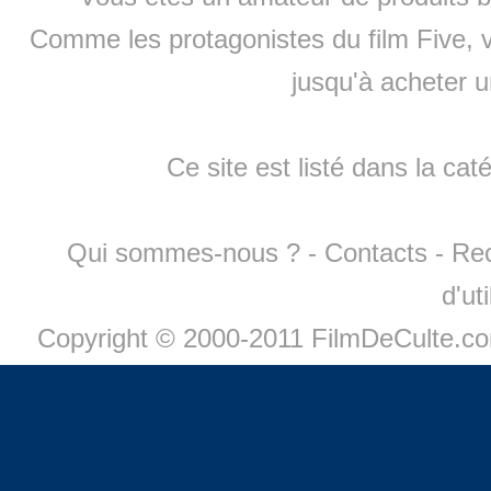
Comme les protagonistes du film Five, v
jusqu'à
acheter 
Ce site est listé dans la cat
Qui sommes-nous ?
-
Contacts
-
Re
d'ut
Copyright © 2000-2011 FilmDeCulte.c