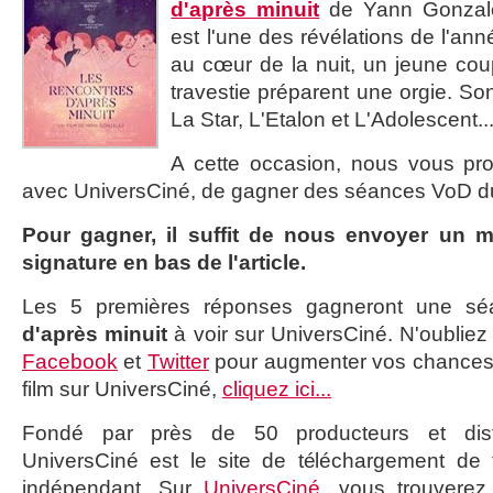
d'après minuit
de Yann Gonzal
est l'une des révélations de l'ann
au cœur de la nuit, un jeune cou
travestie préparent une orgie. So
La Star, L'Etalon et L'Adolescent..
A cette occasion, nous vous pro
avec UniversCiné, de gagner des séances VoD du
Pour gagner, il suffit de nous envoyer un ma
signature en bas de l'article.
Les 5 premières réponses gagneront une s
d'après minuit
à voir sur UniversCiné. N'oubliez
Facebook
et
Twitter
pour augmenter vos chances !
film sur UniversCiné,
cliquez ici...
Fondé par près de 50 producteurs et dist
UniversCiné est le site de téléchargement de
indépendant. Sur
UniversCiné
, vous trouverez