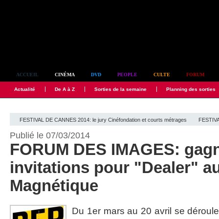
Simplement culte
ACCUEIL
CINÉMA
DVD
PEOPLE
CULTE
FORUM
Actualité
De A à Z
Sorties de la semaine
Planning des sorties
FESTIVAL DE CANNES 2014: le jury Cinéfondation et courts métrages
FESTIVA
Publié le 07/03/2014
FORUM DES IMAGES: gagn
invitations pour "Dealer" au
Magnétique
Du 1er mars au 20 avril se dérou