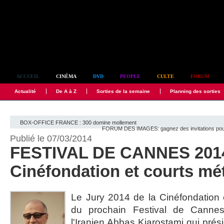
Simplement culte
ACCUEIL
CINÉMA
DVD
PEOPLE
CULTE
FORUM
Actualité
De A à Z
Sorties de la semaine
Planning des sorties
BOX-OFFICE FRANCE : 300 domine mollement
FORUM DES IMAGES: gagnez des invitations pour 
Publié le 07/03/2014
FESTIVAL DE CANNES 2014:
Cinéfondation et courts mé
Le Jury 2014 de la Cinéfondation 
du prochain Festival de Cannes
l'Iranien Abbas Kiarostami qui prési