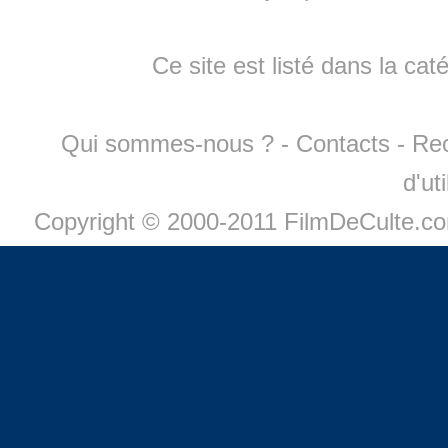
Ce site est listé dans la cat
Qui sommes-nous ?
-
Contacts
-
Re
d'ut
Copyright © 2000-2011 FilmDeCulte.c