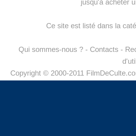
jusqu'à
acheter 
Ce site est listé dans la cat
Qui sommes-nous ?
-
Contacts
-
Re
d'ut
Copyright © 2000-2011 FilmDeCulte.c