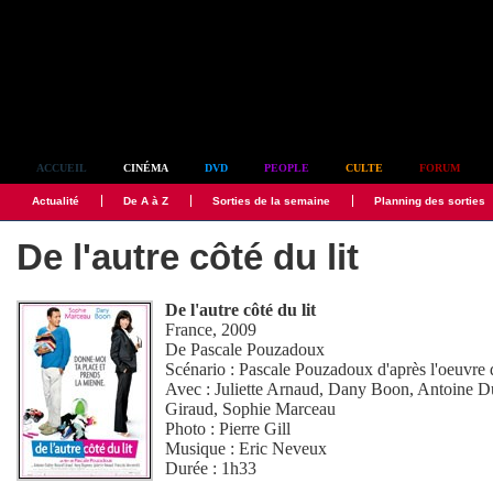
Simplement culte
ACCUEIL
CINÉMA
DVD
PEOPLE
CULTE
FORUM
Actualité
De A à Z
Sorties de la semaine
Planning des sorties
De l'autre côté du lit
De l'autre côté du lit
France, 2009
De
Pascale Pouzadoux
Scénario :
Pascale Pouzadoux
d'après l'oeuvre 
Avec :
Juliette Arnaud
,
Dany Boon
,
Antoine D
Giraud
,
Sophie Marceau
Photo :
Pierre Gill
Musique :
Eric Neveux
Durée : 1h33